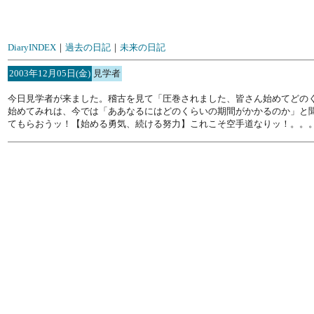
DiaryINDEX
｜
過去の日記
｜
未来の日記
2003年12月05日(金)
見学者
今日見学者が来ました。稽古を見て「圧巻されました、皆さん始めてどの
始めてみれは、今では「ああなるにはどのくらいの期間がかかるのか」と
てもらおうッ！【始める勇気、続ける努力】これこそ空手道なりッ！。。