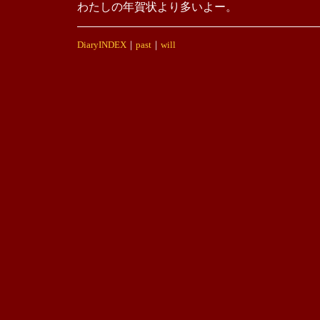
わたしの年賀状より多いよー。
DiaryINDEX
｜
past
｜
will