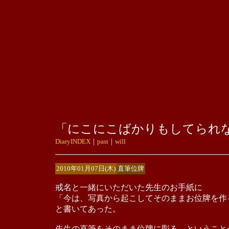
「にこにこばかりもしてられ
DiaryINDEX
｜
past
｜
will
2010年01月07日(木)
直筆位牌
戒名と一緒にいただいた先生のお手紙に
「今は、写真から起こしてそのままお位牌を作
と書いてあった。
先生の直筆をそのまま位牌に彫る、ということ