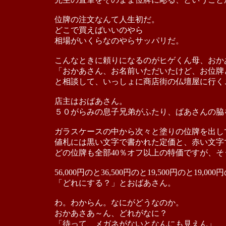
位牌の注文なんて人生初だ。
どこで買えばいいのやら
相場がいくらなのやらサッパリだ。
こんなときに頼りになるのがヒゲくん母、おか
「おかあさん、お名前いただいたけど、お位牌
と相談して、いっしょに商店街の仏壇屋に行く
店主はおばあさん。
５０がらみの息子兄弟がふたり、ばあさんの脇
ガラスケースの中から次々と塗りの位牌を出し
値札には黒い文字で書かれた定価と、赤い文字
どの位牌も全部40％オフ以上の特価ですが、
56,000円のと36,500円のと19,500円のと19,
「どれにする？」とおばあさん。
わ。わからん。なにがどうなのか。
おかあさあ～ん、どれがなに？
「待って、メガネがないとなんにも見えん」