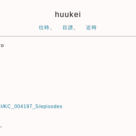
huukei
往時
、
目譜
、
近時
o
tail/KC_004197_S/episodes
。。