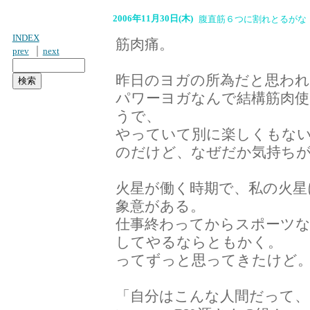
2006年11月30日(木)
腹直筋６つに割れとるがな
INDEX
筋肉痛。
｜
prev
next
昨日のヨガの所為だと思われ
パワーヨガなんで結構筋肉
うで、
やっていて別に楽しくもな
のだけど、なぜだか気持ち
火星が働く時期で、私の火星
象意がある。
仕事終わってからスポーツ
してやるならともかく。
ってずっと思ってきたけど
「自分はこんな人間だって