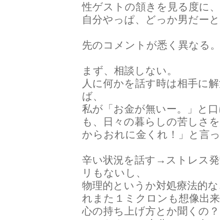
性ゲストの頷きを見る度に
自分やっぱ、どっか男だーと
先のコメントが悉く異なる
まず、相談しない。
人に何かを話す時は相手に解
ば、
私が「お金が無いー。」と口
も、日々の暮らしの苦しさ
からおれに金くれ！」と言っ
辛い状況を話す→ストレス発
リもないし、
物理的というか対処療法的な
れまた１ミクロンも想像出
心の持ち上げ方とか聞くの？