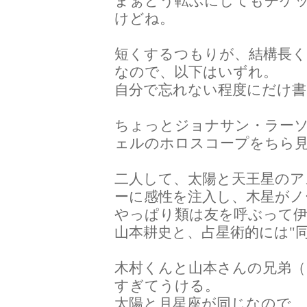
まぁどう転ぶにしてもチケッ
けどね。
短くするつもりが、結構長
なので、以下はいずれ。
自分で忘れない程度にだけ
ちょっとジョナサン・ラー
ェルのホロスコープをちら
二人して、太陽と天王星の
ーに感性を注入し、木星がノ
やっぱり類は友を呼ぶって
山本耕史と、占星術的には"
木村くんと山本さんの兄弟（
すぎてうける。
太陽と月星座が同じなので、