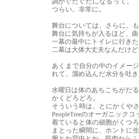
調がぐだぐだになるって。
つらい。非常に。
舞台については、さらに、
舞台に気持ちが入るほど、
一幕の最中にトイレに行き
二幕は大体大丈夫なんだけど
あくまで自分の中のイメー
れて、溜め込んだ水分を吐
水曜日は体のあちこちがだ
かくどろどろ。
そういう時は、とにかくや
PeopleTreeのオーガニ
着ていると体の細胞がくつ
まとった瞬間に、ホントに生
腕とか背中とか、筋肉からふ