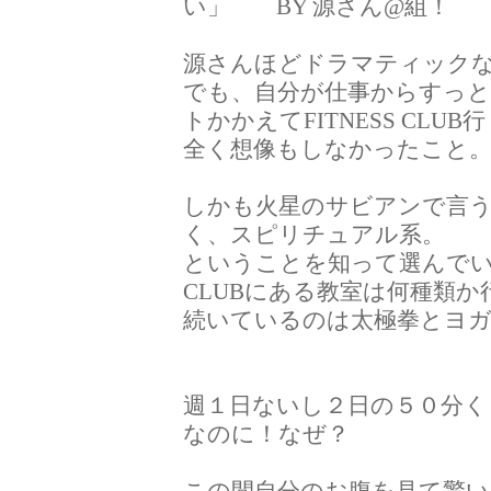
い」 BY 源さん@組！
源さんほどドラマティック
でも、自分が仕事からすっ
トかかえてFITNESS CLU
全く想像もしなかったこと
しかも火星のサビアンで言
く、スピリチュアル系。
ということを知って選んで
CLUBにある教室は何種類
続いているのは太極拳とヨ
週１日ないし２日の５０分く
なのに！なぜ？
この間自分のお腹を見て驚い