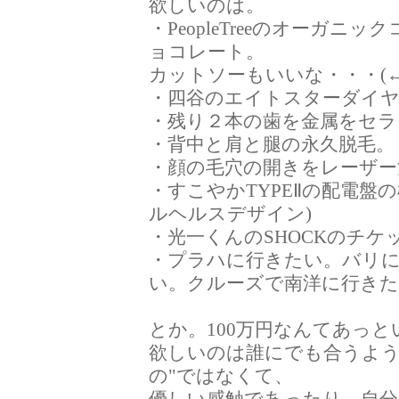
欲しいのは。
・PeopleTreeのオーガ
ョコレート。
カットソーもいいな・・・(←
・四谷のエイトスターダイ
・残り２本の歯を金属をセ
・背中と肩と腿の永久脱毛。
・顔の毛穴の開きをレーザー
・すこやかTYPEⅡの配電盤
ルヘルスデザイン)
・光一くんのSHOCKのチケ
・プラハに行きたい。バリ
い。クルーズで南洋に行き
とか。100万円なんてあっと
欲しいのは誰にでも合うよう
の"ではなくて、