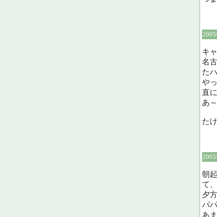
200
キ
名
た
や
直
あ
た
200
朝
て
夕
パ
あ