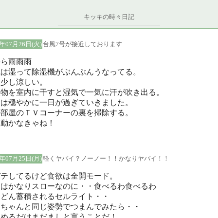
キッキの時々日記
5年07月26日(火)
台風7号が接近しております
から雨雨雨
気は湿って除湿機がぶんぶんうなってる。
も少し涼しい。
濯物を室内に干すと湿気で一気に汗が吹き出る。
日は穏やかに一日が過ぎていきました。
の部屋のＴＶコーナーの裏を掃除する。
し動かなきゃね！
5年07月25日(月)
軽くヤバイ？ノーノー！！かなりヤバイ！！
バテしてるけど食欲は全開モード。
きはかなりスローなのに・・食べるわ食べるわ
んどん蓄積されるセルライト・・
香ちゃんと同じ姿勢でつまんでみたら・・
まめるだけまだましと言うことだ！