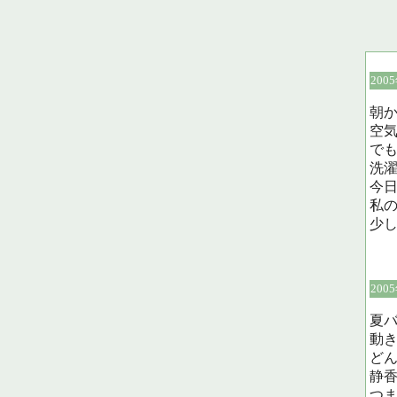
200
朝
空
で
洗
今
私
少
200
夏
動
ど
静
つ