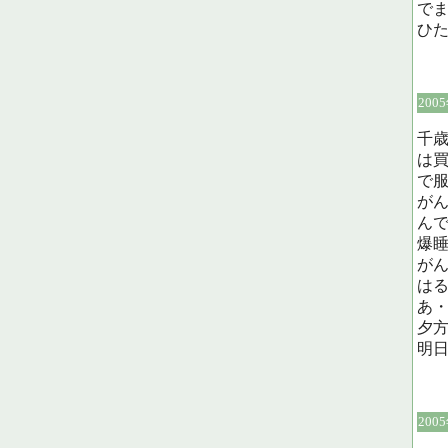
で
ひ
200
千
は買
で服
が
ん
爆
が
は
あ
夕
明
200