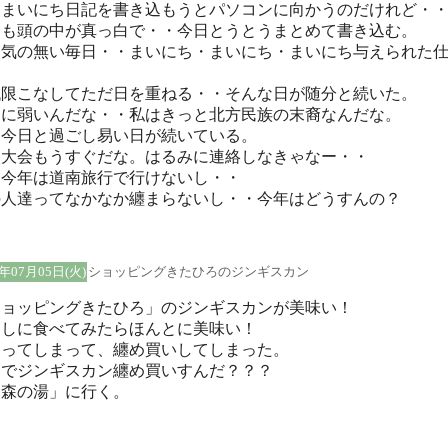
日まいにち日記を書き込もうとパソコンに向かうのだけれど・
つも頭の中が真っ白で・・今日とうとうまとめて書き込む。
る気の無い毎日・・まいにち・まいにち・まいにち与えられた
け
低限こなしてただ日を重ねる・・そんな日が随分と続いた。
さに弱いんだな・・私はきっと北方民族の末裔なんだな。
日今日と過ごし易い日が続いている。
火大会もうすぐだな。はるみに連絡しなきゃなー・・
も今年は道南旅行で行けないし・・
の人達ってなかなか纏まらないし・・今年はどうすんの？
5年07月05日(火)
ショッピングきたひろのジンギスカン
ショッピングきたひろ」のジンギスカンが美味い！
めしに食べてみたらほんとに美味い！
まってしまって、纏め買いしてしまった。
んでジンギスカン纏め買いすんだ？？？
「森の湯」に行く。