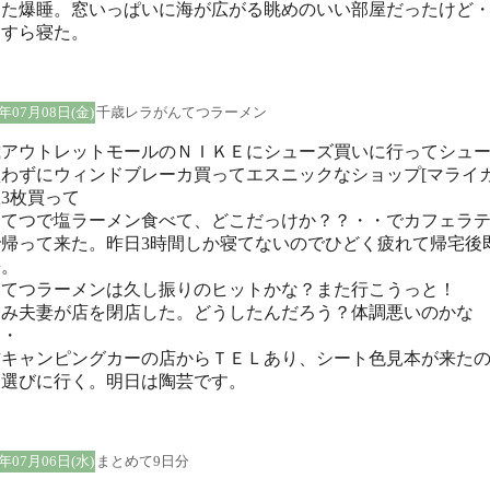
また爆睡。窓いっぱいに海が広がる眺めのいい部屋だったけど
たすら寝た。
5年07月08日(金)
千歳レラがんてつラーメン
歳アウトレットモールのＮＩＫＥにシューズ買いに行ってシュ
わずにウィンドブレーカ買ってエスニックなショップ[マライカ
3枚買って
んてつで塩ラーメン食べて、どこだっけか？？・・でカフェラ
で帰って来た。昨日3時間しか寝てないのでひどく疲れて帰宅後
睡。
んてつラーメンは久し振りのヒットかな？また行こうっと！
るみ夫妻が店を閉店した。どうしたんだろう？体調悪いのかな
・・
方キャンピングカーの店からＴＥＬあり、シート色見本が来た
日選びに行く。明日は陶芸です。
5年07月06日(水)
まとめて9日分