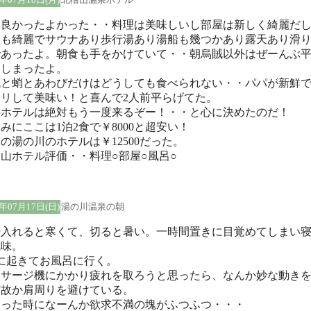
～良かったよかった・・料理は美味しいし部屋は新しく綺麗だ
呂も綺麗でサウナあり歩行湯あり湯船も幾つかあり露天あり滑
であったよ。朝食も手をかけていて・・朝烏賊以外はぜーんぶ
てしまったよ。
賊と蛸とあわびだけはどうしても食べられない・・パパが新鮮
コリして美味い！と喜んで2人前平らげてた。
のホテルは絶対もう一度来るぞー！・・と心に決めたのだ！
みにここは1泊2食で￥8000と超安い！
の湯の川のホテルは￥12500だった。
山ホテル評価・・料理○部屋○風呂○
5年07月17日(日)
湯の川温泉の朝
房入れると寒くて、切ると暑い。一時間置きに目覚めてしまい
気味。
に起きてお風呂に行く。
ッサージ機にかかり疲れを取ろうと思ったら、なんか妙な動き
何故か肩周りを避けている。
わった時になーんか欲求不満の塊がふつふつ・・・