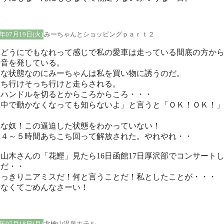
5年07月19日(火)
みーちゃんとショッピングｐａｒｔ２
うどうにでもなれって感じで私の愛車は走っている間底の方か
な音を発している。
んな状態なのにみーちゃんは私を買い物に誘うのだ。
っち行けそっち行けと走らされる。
にハンドルを切るとからころからころ・・・
途中で動かなくなっても知らないよ」と言うと「ＯＫ！ＯＫ！
。
気な奴！この逼迫した状態をわかっていない！
局４～５時間あちこち回って解放された。やれやれ・・
山木さんの「花鰹」見たら16日函館17日厚沢部でコンサート
んだ・・
いっきりニアミスだ！何と言うことだ！私としたことが・・・
けなくてごめんなさーい！
5年07月18日(月)
北檜山温泉ホテル