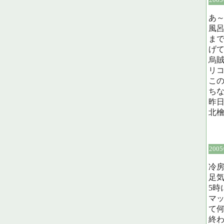
あ
風
ま
げ
烏
リ
こ
ちな
昨日
北檜
200
冷
足
5時
マ
て
終