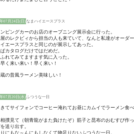
5年07月24日(日)
なまハイエースプラス
ャンピングカーのお店のオープニング展示会に行った。
古屋のレクビィから担当の人も来ていて、なんと私達がオーダ
ハイエースプラスと同じのが展示してあった。
っぱカタログだけではだめだ。
にふれてみてますます気に入った。
～早く来い来い！早く来い！
け蔵の昔風ラーメン美味しい！
5年07月20日(水)
ふつうな一日
起きてサイフォンでコーヒー淹れてお昼にカムイでラーメン食
、
方相撲見て（朝青龍がまた負けたぞ）筋子と昆布のおむすび作
パを送り出す。
まりにもな～んにもしなくて物足りないふつうな一日。