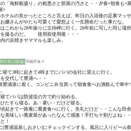
日の「海鮮船盛り」の粗悪さと部屋の汚さと・・夕食×朝食も×
屋×
のホテルの良かったところと言えば、昨日の入浴後の足裏マッ
のお嬢さんがやたら可愛くて愛想よく一生懸命だった事だな。
はこれから28年振りに立待岬に行く。28年前に写した同じ場
真を撮るのだ。 使用前使用後・・・
古内の浜焼きヤママルも楽しみ。
5年07月15日(金)
不眠不休？
に寝て3時に起きて4時までにパパの会社に迎えに行く。
転を交代して豊浦へ・・
時頃豊浦港に着く。コンビニ弁当買って朝食食べお酒飲んで車中
る。
し寝てパパは防波堤の方で釣り始める。
はひたすら寝る。あ・暑い・だけど寝る。
昼頃起きて一路庵に蕎麦食べに行く。失礼だけど・・こんな田
んな美味しい蕎麦屋があったなんて感激！手打ち十割だよね・
っと！
に[豊浦温泉しおさい]にチェックインする。風呂に入りビール