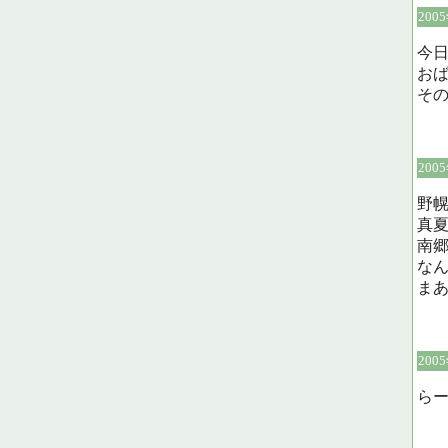
200
今
お
そ
200
野
真
南郷
な
ま
200
ら