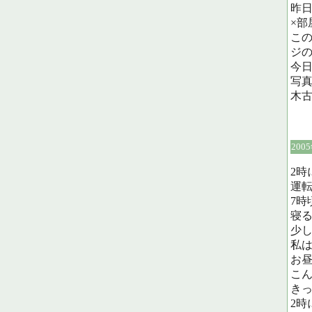
昨
×部
こ
ジ
今日
写
木
200
2時
運
7
寝
少
私
お
こ
き
2時