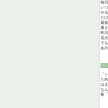
毎
い
や
だ
最
暑
昨
花
で
あ
200
「
た
は
な
夜