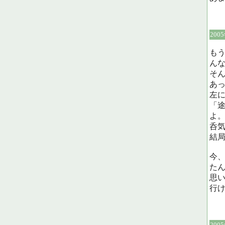
200
も
ん
そ
あ
左
「
よ
呑
結
今、
た
思
行
200