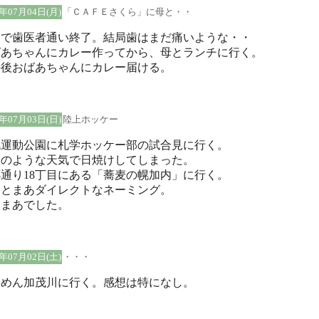
5年07月04日(月)
「ＣＡＦＥさくら」に母と・・
日で歯医者通い終了。結局歯はまだ痛いような・・
ばあちゃんにカレー作ってから、母とランチに行く。
の後おばあちゃんにカレー届ける。
5年07月03日(日)
陸上ホッケー
幌運動公園に札学ホッケー部の試合見に行く。
夏のような天気で日焼けしてしまった。
通り18丁目にある「蕎麦の幌加内」に行く。
んとまあダイレクトなネーミング。
あまあでした。
5年07月02日(土)
・・・
ーめん加茂川に行く。感想は特になし。