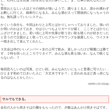
ど、社内とは全然違う顔を見せる人の多いこと。ま、仕事があんなんだか
ら…
普段おとなしい人ほどその傾向が強いようで。踊りまくる人、誰かれ構わず
お酌しに行く人、鍋奉行になる人。みんな酒が入って開放的になっちゃうの
ね。無礼講っていいシステム。
かくいう自分も、今回はわりと上司とばかりしゃべっておりました。強いの
か弱いのかはさておき、やはりいつもよりガードが緩く、ここぞとばかりに
ふざけてきました。若い頃に上司や先輩が歌う古い歌を聴くのが好きだった
と言うので父親がよく歌っていたグループサウンズを披露したら、ウイスキ
ー噴き出して喜んでくれたし。
３次会は仲のいいメンバー＋女の上司で飲み。楽しかったけど睡魔には勝て
ず、２時を回ったところでリタイア。みんな酒も夜も強いわ…なんで眠くな
らないの…？
毎回恐ろしいのは写真。ひどい顔。みんなみたいにもっと普通に写りたい…
ひとまず初めて口きいた人に「大丈夫ですか？」と言われるほど真っ赤にな
るのはなんとかしたい。
2009年11月13日(金)
サルでもできる。
会社の人から焼きそばの麺をもらったので、夕飯はあんかけ焼きそばです。