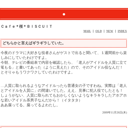
●
Ｃａｆｅ＊桜＊ＢＩＳＣＵＩＴ
MAIL
｜
OLD
｜
NEW
｜
INDEX
どちらかと言えばギラギラしていた。
今夜のドラマに大好きな役者さんがゲストで出ると聞いて、１週間前から楽
しみにしていたわけですよ。
今朝、テレビの番組表で内容を確認したら、「老人がアイドルを人質に立て
篭もる」と書いてあった（ように見えた）ので、そのアイドル役なんだ！
とそりゃもうワクワクしていたわけですよ。
…人質に取られるようなアイドルったら普通女の子ですわね。実際は「老人
とアイドルを人質に」の間違いでした。ええ、見事に犯人役でしたとも！
しょうがない、人質に取られてもおかしくないようなキラキラしたアホアホ
な若いアイドル系男子なんだから！（イタタタ）
ああ腐ってる。腐ってるよわたし。
2009年11月26日(木)