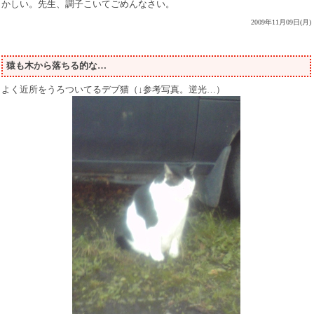
かしい。先生、調子こいてごめんなさい。
2009年11月09日(月)
猿も木から落ちる的な…
よく近所をうろついてるデブ猫（↓参考写真。逆光…）