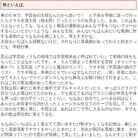
秋といえば。
車のＣＭで、学芸会の主役なんだから急いで！ と子供を学校に送って行っ
たらクラス全員主役（桃太郎）だったというのを見ました。まあ、これはあ
りえないとしても、なんとなく最近の運動会はみんなで手をつないでゴール
するらしいとかいうような、みんな主役、みんないちばんみたいな風潮に対
する皮肉のようなものを感じました。考えすぎかな。
主役もいちばんも経験ないけど、それなりに達成感があってわりと好きだっ
たな、学校行事。
思えば学芸会（うちの地域では学習発表会と呼ばれていた）で単独の役をも
らったことはなかったです。４、５人で固まって表現する雲役（オリジナル
劇か？）と宝石役（アラジンと魔法のランプ）、ウサギ役（不思議の国のア
リス）。ウサギ役は…本来ひとりでいいはずなんだけど…（笑）音楽に合わ
せて４人くらいでラインダンスしながら舞台上を駆け抜けて行きました。こ
れはこれで緊迫感があって良かったかも。
主役は長い劇だと前半と後半でダブルキャストだったり。やっぱりクラスで
目立つ人が選ばれてたのかねぇ…でも覚えてるのはアラジン役が外見も中身
も男っぽい女の子だったことくらい。ちなみに自分でしゃべる台詞はなく、
あらかじめ音楽や台詞が入ったミュージカル仕立てのテープを流して、それ
に合わせて動く感じ。今思えば、あれはどこで手に入るものなのか。今でも
あの歌は部分的に覚えてるな。
ちなみにいちばんよく覚えてて思い出すたび恥ずかしくなる記憶は…劇じゃ
なく器楽演奏でヤマトをやったときのこと。先生が歌詞を黒板に書き、それ
が間違っていたので思わず指摘して直してしまいました。なんかすごく恥ず