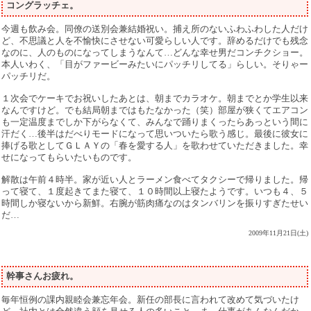
コングラッチェ。
今週も飲み会。同僚の送別会兼結婚祝い。捕え所のないふわふわした人だけ
ど、不思議と人を不愉快にさせない可愛らしい人です。辞めるだけでも残念
なのに、人のものになってしまうなんて…どんな幸せ男だコンチクショー。
本人いわく、「目がファービーみたいにパッチリしてる」らしい。そりゃー
パッチリだ。
１次会でケーキでお祝いしたあとは、朝までカラオケ。朝までとか学生以来
なんですけど。でも結局朝まではもたなかった（笑）部屋が狭くてエアコン
も一定温度までしか下がらなくて、みんなで踊りまくったらあっという間に
汗だく…後半はだべりモードになって思いついたら歌う感じ。最後に彼女に
捧げる歌としてＧＬＡＹの「春を愛する人」を歌わせていただきました。幸
せになってもらいたいものです。
解散は午前４時半。家が近い人とラーメン食べてタクシーで帰りました。帰
って寝て、１度起きてまた寝て、１０時間以上寝たようです。いつも４、５
時間しか寝ないから新鮮。右腕が筋肉痛なのはタンバリンを振りすぎたせい
だ…
2009年11月21日(土)
幹事さんお疲れ。
毎年恒例の課内親睦会兼忘年会。新任の部長に言われて改めて気づいたけ