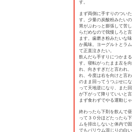
す。
まず両側に手すりのついた
す。少量の炭酸粉みたいの
胃がぶわっと膨張して苦し
らだめなので我慢しろと言
ます。歯磨き粉みたいな味
か風味。ヨーグルトとラム
て正直泣きたい。
飲んだら手すりにつかまる
す。寝転がったまま左を向
れ、向きすぎだと言われ、
れ、今度は右を向けと言わ
のまま回ってうつぶせにな
って天地逆になり、また回
が下がって降りていいと言
まず食わずでやる運動じゃ
終わったら下剤を飲んで昼
って３０分ほどたったら下
ムを排出しないと体内で固
でもバリウム混じりの白い