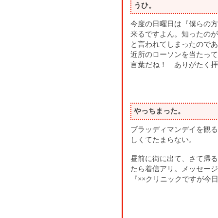
うひ。
今度の日曜日は『僕らの方
来るですよん。知ったのが
と言われてしまったのであ
近所のローソンを当たって
言葉だね！ ありがたく拝
やっちまった。
ブラッディマンデイを観る
しくてたまらない。
昼前に街に出て、さて帰る
たら着信アリ。メッセージ
『××クリニックですが今