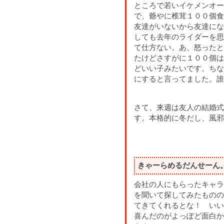
ところで若いイケメンオー
で、爺やに椎茸１００個食
友達がいないから友達にな
しても去年のライダーを思
て仕方ない。あ、怒ったと
たけどさすがに１００個は
どいい子みたいです。ちな
にすると言ってました。誰
さて、来週は友人の結婚式
す。本格的に冬だし、風邪
きゃーらめるだんせーん
会社の人にもらったキャラ
を聞いて探してみたものの
てきてくれるとな！ いい
喜んだのがよっぽど面白か