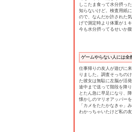
しこたま食って水分摂った
知らないけど。検査用紙に
ので、なんだか許された気
げで測定時より体重が１キ
今も水分摂ってるせいか腹
ゲームやらない人には全
仕事帰りの友人が遊びに来
りました。調査そっちのけ
た彼女は無駄に左脳が活発
途中まで送って階段を降り
とたん急に早足になり、降
懐かしのマリオアッパーを
「カメをたたかなきゃ」み
わかっちゃいたけど私の友