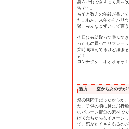
身をそれでさすって息を吹
習です。
名前と数えの年齢が書いて
た…ああ、来年からバリウ
鬱。みんなまずいって言う
今日は有給取って遊んでき
ったもの買ってリフレーッ
業時間増えてるけど頑張る
よ！
コンチクショオオオォォ！
親方！ 空から女の子が
祭の期間中だったからか、
た。子供の頃に見た飛行船
のバルーン部分の素材でで
げてたちゃちなイメージし
て、窓がたくさんあるのが