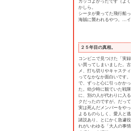
カッコよかったです（よく
かしら。
シータが乗ってた飛行船っ
海賊に襲われるやつ。…イ
２５年目の真相。
コンビニで見つけた「実録
い買ってしまいました。古
メ、打ち切りやキャスティ
ってなかなか面白いです。
で、ずっと心に引っかかっ
た。幼少時に観ていた戦隊
に、別の人が代わりに入る
クだったのですが。だって
実は死んだメンバーをやっ
よるものらしく、愛人と逃
諸説あり、とにかく急遽役
れがいわゆる「大人の事情