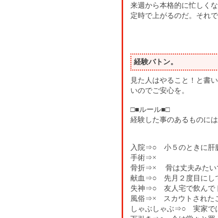
来週から本格的に忙しくな
定時で上がるのだ。それで
経験バトン。
見た人はやること！と書い
いのでご安心を。
□■ルール■□
経験した事のあるものには
入院⇒○ 小５のときに肝
手術⇒×
骨折⇒× 骨は丈夫みたい
献血⇒○ 先月２度目にして
失神⇒○ 友人宅で飲んで
風俗⇒× スカウトされた
しゃぶしゃぶ⇒○ 実家で