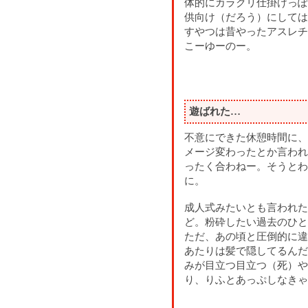
体的にカラクリ仕掛けっぽ
供向け（だろう）にしては
すやつは昔やったアスレチ
こーゆーのー。
遊ばれた…
不意にできた休憩時間に、
メージ変わったとか言われ
ったく合わねー。そうとわ
に。
成人式みたいとも言われた
ど。粉砕したい過去のひと
ただ、あの頃と圧倒的に違
あたりは髪で隠してるんだ
みが目立つ目立つ（死）や
り、りふとあっぷしなきゃ