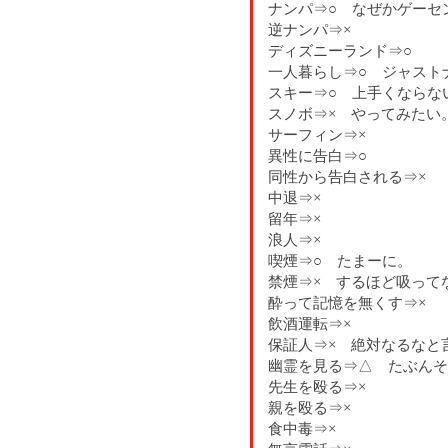
ナンパ⇒○ なぜかゲーセ
逆ナンパ⇒×
ディズニーランド⇒○
一人暮らし⇒○ ジャスト
スキー⇒○ 上手くならな
スノボ⇒× やってみたい
サーフィン⇒×
異性に告白⇒○
同性から告白される⇒×
中退⇒×
留年⇒×
浪人⇒×
喫煙⇒○ たまーに。
禁煙⇒× するほど吸って
酔って記憶を無くす⇒×
飲酒運転⇒×
保証人⇒× 絶対なるなと
幽霊を見る⇒△ たぶんそ
先生を殴る⇒×
親を殴る⇒×
食中毒⇒×