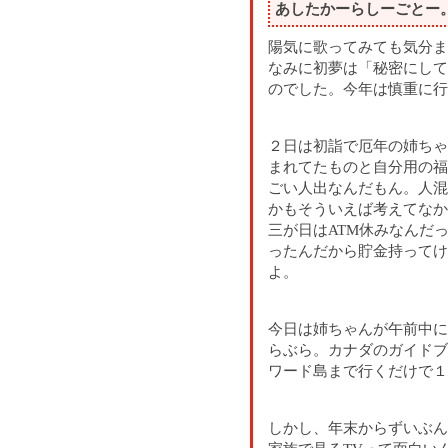
あしたかーらしーごとー
陽気に歌ってみても気分ま
なみに初夢は「秘密にして
のでした。今年は慎重に行
２日は初詣で厄年の姉ちゃ
まれてたものと自分用の福
ごい人出なんだもん。人混
かもそういえば考えてなか
三が日はATM休みなんだ
ったんだから貯金持ってけ
よ。
今日は姉ちゃんが午前中に
らぶら。カナダのガイドブ
ワード島まで行くだけで１
しかし、年末からずいぶん