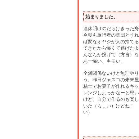
始まりました。
連休明けのだらけきった身
今朝も旅行者の集団とすれ
ば変なオヤジが人の捨てる
てきたから怖くて逃げたよ
んなんか投げて（方言）な
あー怖い。キモい。
全然関係ないけど無理やり
う。昨日ジャスコの未来屋
粘土でお菓子が作れるキッ
レンジしよっかなーと思い
けど、自分で作るのも楽し
いた（らしい）けどね！ 
い）