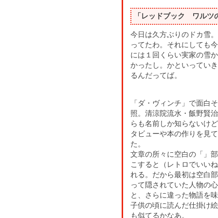
「レッドブック ワルツ
今日は久方ぶりのドカ雪。
ってたわ。それにしても今
には１回くらい実家の雪か
かったし。かといっていき
るんだってば。
「ダ・ヴィンチ」で面白そ
照。清涼院流水・飯野賢治
らも名前しか知らないけど
タビューや本の作りを見て
た。
文章の所々に空白の「」部
こすると（レトロでいいね
れる。だから最初は空白部
って隠されていた人物の心
と、さらに違った物語を味
子供の頃に読んだ仕掛け絵
も似てるかなあ。