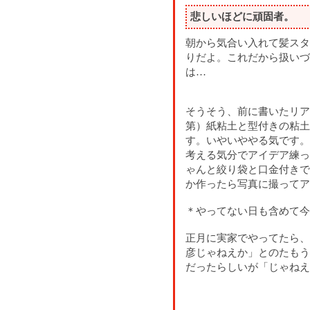
悲しいほどに頑固者。
朝から気合い入れて髪スタ
りだよ。これだから扱いづ
は…
そうそう、前に書いたリア
第）紙粘土と型付きの粘土
す。いやいややる気です。
考える気分でアイデア練っ
ゃんと絞り袋と口金付きで
か作ったら写真に撮ってア
＊やってない日も含めて今
正月に実家でやってたら、
彦じゃねえか」とのたもう
だったらしいが「じゃねえ