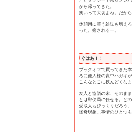
ただタクシーで帰るメンバ
がら帰ってきた。
笑いって大切よね。だから
休憩用に買う雑誌も増える
った。癒されるー。
ぐはあ！！
ブックオフで買ってきた本
ろに他人様の喪中ハガキが
こんなとこに挟んどくなよ
友人と協議の末、そのまま
とは郵便局に任せる。どの
受取人もびっくりだろう。
怪奇現象…事情のひとつも