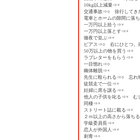
10kg以上減量⇒×
交通事故⇒○ 徐行してき
電車とホームの隙間に落ち
一万円以上拾う⇒×
一万円以上落とす⇒×
徹夜で並ぶ⇒×
ピアス⇒○ 右にひとつ。
50万以上の物を買う⇒×
ラブレターをもらう⇒×
一目惚れ⇒○
幽体離脱⇒×
先生に殴られる⇒○ 忘れ
徒競走で一位⇒×
妊婦に席を譲る⇒×
他人の子供を叱る⇒× む
同棲⇒×
ストリート誌に載る⇒×
２ｍ以上の高さから落ちる
学級委員長⇒×
恋人が外国人⇒×
刺青⇒×