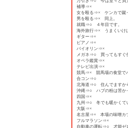
万引き⇒○ 今は堂々と買
補導⇒×
女を殴る⇒× ケンカで蹴
男を殴る⇒× 同上。
就職⇒○ ４年目です。
海外旅行⇒× うまくいけ
ギター⇒×
ピアノ⇒×
バイオリン⇒×
メガネ⇒○ 買ってもすぐ
オペラ鑑賞⇒×
テレビ出演⇒×
競馬⇒× 競馬場の食堂で
合コン⇒○
北海道⇒○ 住んでますか
沖縄⇒○ ハブの粉は苦か
四国⇒×
九州⇒○ 冬でも暖かくて
大阪⇒×
名古屋⇒× 本場の味噌カ
フルマラソン⇒×
自動車の運転⇒○ 才能ゼ