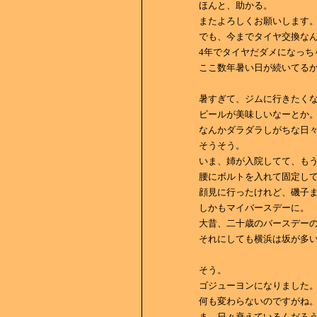
ほんと、助かる。
またよろしくお願いします
でも、今までタイヤ交換な
4年でタイヤだダメになっち
ここ数年暑い日が続いてる
暑すぎて、ジムに行きたく
ビールが美味しいなーとか
なんかダラダラしがちな日
そうそう。
いま、姉が入院してて、も
腰にボルトを入れて固定し
顔見に行ったけれど、磯子
しかもマイバースデーに。
大昔、二十歳のバースデー
それにしても横浜は坂が多
そう。
ゴジューヨンになりました
何も変わらないのですがね
ま、日々衰えているんだろ