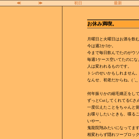
≪
≫
初日
最新
お休み満喫。
月曜日と火曜日はお酒を飲
今は週2か3か。
今まで毎日飲んでたのがウ
毎週1ケース空いてたのにな
人は変われるものです。
トシのせいかもしれません
なんせ、初老だからね。( ´,_ゝ
何年振りかの縮毛矯正をし
ずっとCutしてくれてるCさ
一度伝えたことをちゃんと
お喋りしたいときも、喋る
いやー。
鬼龍院翔みたいになってま
相変わらず隠れツーブロッ