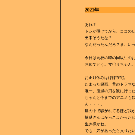
2021年
あれ？
トシが明けてから、ココのU
出来そうだな？
なんだったんだろ？ま、い
今日は高校の時の同級生の
おめでとう。マ〇リちゃん
お正月休みはほぼ在宅。
たまった録画、昔のドラマ
唯一、鬼滅の刃を観に行っ
ちゃんと今までのアニメも
ん・・・。
世の中で騒がれてるほど我
煉獄さんはかっこよかった
生き様がね。
でも「穴があったら入りた