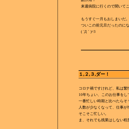
来週病院に行くので聞いて
もうすぐ一月もおしまいだ
ついこの前元旦だったのに
( ´Д｀)=3
１,２,３,ダー！
コロナ禍ですけれど、私は繁
10年ちょい、このお仕事をし
一番忙しい時期と比べたらそ
人数が少なくなって、仕事が
そこそこ忙しい。
ま、それでも残業はしない程