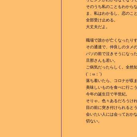
そのうち私のこともわから
ま、私はわかるし、恋のこ
全部受け止める。
大丈夫だよ。
職場で誰かが亡くなったり
その通達で、仲良しのタメ
パソの前で泣きそうになっ
旦那さんも若い。
ご病気だったらしく。全然
(´；ω；`)
落ち着いたら、コロナが収
美味しいものを食べに行こ
今年の誕生日で半世紀。
そりゃ、色々あるだろうけ
目の前に突き付けられると
会いたい人には会っておか
切ない。