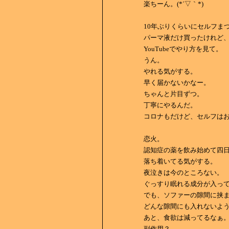
楽ちーん。(*´▽｀*)
10年ぶりくらいにセルフま
パーマ液だけ買ったけれど
YouTubeでやり方を見て。
うん。
やれる気がする。
早く届かないかなー。
ちゃんと片目ずつ。
丁寧にやるんだ。
コロナもだけど、セルフは
恋火。
認知症の薬を飲み始めて四
落ち着いてる気がする。
夜泣きは今のところない。
ぐっすり眠れる成分が入っ
でも、ソファーの隙間に挟
どんな隙間にも入れないよ
あと、食欲は減ってるなぁ
副作用？