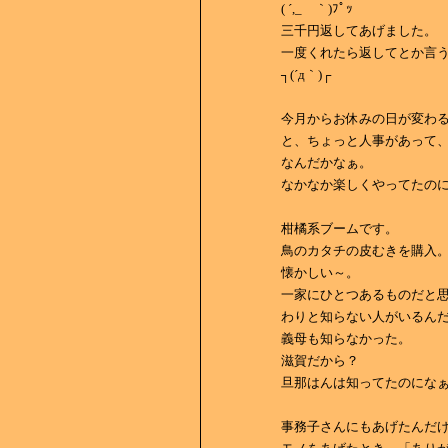
( ´,_ゝ｀)ﾌﾟｯ
三千円返してあげました。
一度くれたら返してとか言
┐(´д｀)┌
今月からお休みの日が変わ
と、ちょっと人事があって
なんだかなぁ。
なかなか楽しくやってたの
柑橘系ブームです。
鳥のカタチの皮むきを購入
懐かしい～。
一家にひとつあるものだと
わりと知らない人がいるん
義母も知らなかった。
滋賀だから？
旦那はんは知ってたのにな
事務子さんにもあげたんだ