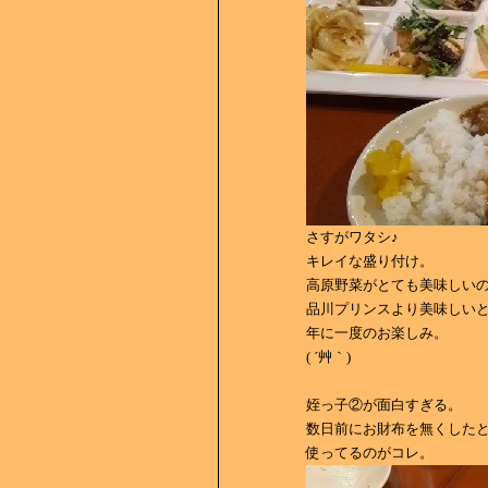
さすがワタシ♪
キレイな盛り付け。
高原野菜がとても美味しい
品川プリンスより美味しい
年に一度のお楽しみ。
( ´艸｀)
姪っ子②が面白すぎる。
数日前にお財布を無くした
使ってるのがコレ。