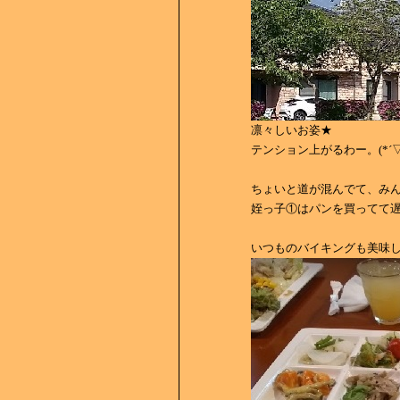
凛々しいお姿★
テンション上がるわー。(*´▽
ちょいと道が混んでて、み
姪っ子①はパンを買ってて
いつものバイキングも美味