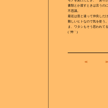
モノをあげたとき、「あり
書類とか渡すときは言うの
不思議。
最近は昔と違って仲良しだ
難しいヒトなので気を使う
ま、ワタシもそう思われて
( ´艸｀)
≪