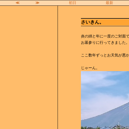
≪
≫
初日
最新
さいきん。
炎の姉と年に一度のご対面
お墓参りに行ってきました
ここ数年ずっとお天気が悪
じゃーん。