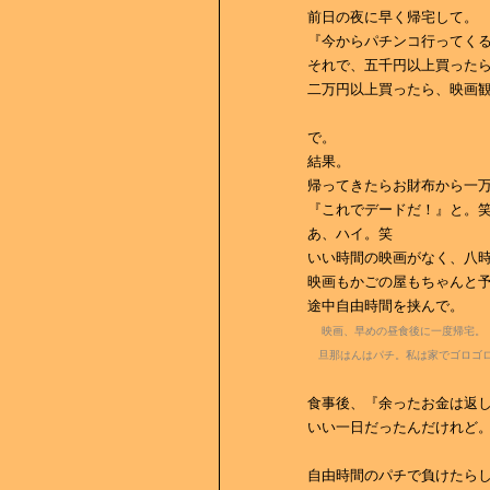
前日の夜に早く帰宅して。
『今からパチンコ行ってく
それで、五千円以上買った
二万円以上買ったら、映画
で。
結果。
帰ってきたらお財布から一
『これでデードだ！』と。
あ、ハイ。笑
いい時間の映画がなく、八
映画もかごの屋もちゃんと
途中自由時間を挟んで。
映画、早めの昼食後に一度帰宅。
旦那はんはパチ。私は家でゴロゴ
食事後、『余ったお金は返
いい一日だったんだけれど
自由時間のパチで負けたら