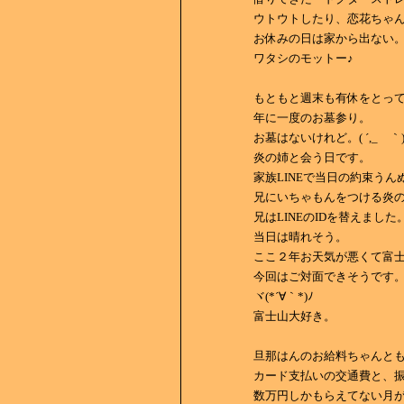
ウトウトしたり、恋花ちゃ
お休みの日は家から出ない
ワタシのモットー♪
もともと週末も有休をとっ
年に一度のお墓参り。
お墓はないけれど。( ´,_ゝ｀)
炎の姉と会う日です。
家族LINEで当日の約束う
兄にいちゃもんをつける炎
兄はLINEのIDを替えました
当日は晴れそう。
ここ２年お天気が悪くて富
今回はご対面できそうです
ヾ(*´∀｀*)ﾉ
富士山大好き。
旦那はんのお給料ちゃんと
カード支払いの交通費と、
数万円しかもらえてない月