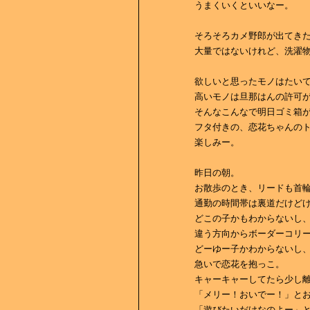
うまくいくといいなー。
そろそろカメ野郎が出てき
大量ではないけれど、洗濯
欲しいと思ったモノはたい
高いモノは旦那はんの許可が
そんなこんなで明日ゴミ箱が届き
フタ付きの、恋花ちゃんの
楽しみー。
昨日の朝。
お散歩のとき、リードも首
通勤の時間帯は裏道だけど
どこの子かもわからないし
違う方向からボーダーコリ
どーゆー子かわからないし
急いで恋花を抱っこ。
キャーキャーしてたら少し
「メリー！おいでー！」とおば
「遊びたいだけなのよー」