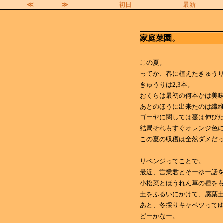
≪
≫
初日
最新
家庭菜園。
この夏。
ってか、春に植えたきゅう
きゅうりは2,3本。
おくらは最初の何本かは美
あとのほうに出来たのは繊
ゴーヤに関しては蔓は伸びた
結局それもすぐオレンジ色
この夏の収穫は全然ダメだ
リベンジってことで。
最近、営業君とそーゆー話
小松菜とほうれん草の種をも
土をふるいにかけて、腐葉
あと、冬採りキャベツって
どーかなー。