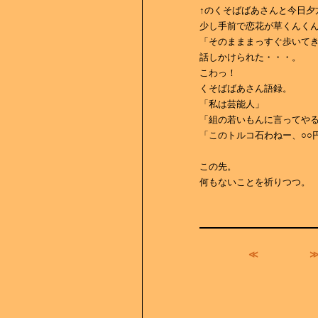
↑のくそばばあさんと今日夕
少し手前で恋花が草くんく
「そのまままっすぐ歩いてき
話しかけられた・・・。
こわっ！
くそばばあさん語録。
「私は芸能人」
「組の若いもんに言ってや
「このトルコ石わねー、○○
この先。
何もないことを祈りつつ。
≪