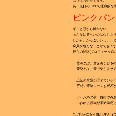
ぼちぼちやってます。
あ、先日のLIVEで運命的
ピンクパン
ずっと頭から離れない。
あんなに笑ったのは久しぶ
しかも、かっこいいし、う
全員が色んなことができて
彼らの翻訳(プロフィール)は
音楽とは、音を楽しむも
音楽とは、音で楽しませる
上記の命題が出来ているバ
平成の音楽シーンを根底か
ジャンルの壁、技術の有無
いわゆる新世紀革命楽団で
YouTubeにも何曲かUPさ