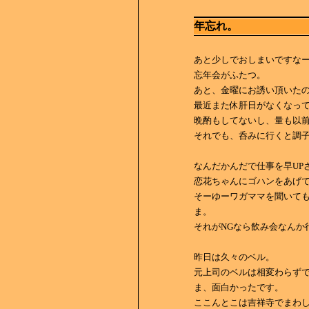
年忘れ。
あと少しでおしまいですな
忘年会がふたつ。
あと、金曜にお誘い頂いた
最近また休肝日がなくなっ
晩酌もしてないし、量も以
それでも、呑みに行くと調子づ
なんだかんだで仕事を早UP
恋花ちゃんにゴハンをあげ
そーゆーワガママを聞いて
ま。
それがNGなら飲み会なんか行
昨日は久々のベル。
元上司のベルは相変わらず
ま、面白かったです。
ここんとこは吉祥寺でまわ