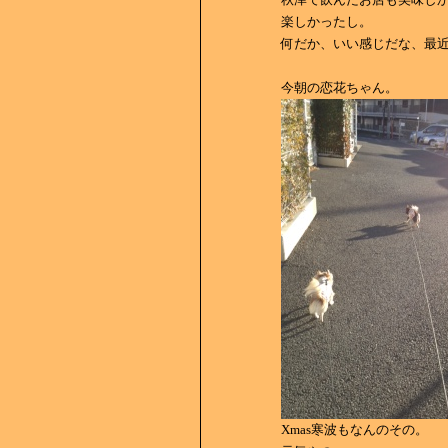
楽しかったし。
何だか、いい感じだな、最
今朝の恋花ちゃん。
Xmas寒波もなんのその。