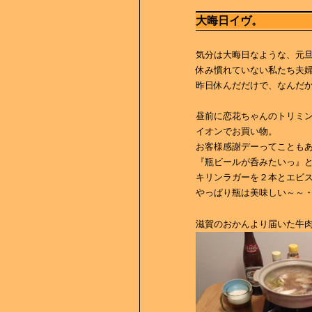
大晦日イヴ。
気分は大晦日なような、元
休み慣れていない私たち夫
昨日休んだだけで、なんだ
昼前に恋花ちゃんのトリミ
イオンでお買い物。
お客様感謝デーってことも
『瓶ビールが呑みたいっ』
キリンラガーを２本とエビ
やっぱり瓶は美味しい～～
滋賀のおかんより届いた牛肉