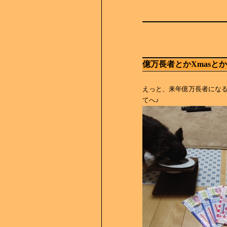
億万長者とかXmasと
えっと、来年億万長者にな
てへ♪