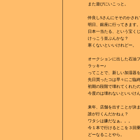
また遊びにいこっと。
仲良しSさんにそそのかされ
明日、銀座に行ってきます
日本一当たる、という宝くじ
けっこう並ぶんかな？
寒くないといいけれどー。
オークションに出した石油フ
ラッキー♪
ってことで、新しい加湿器
先日買ったコは早々にご臨
初期の段階で壊れてくれた
今度のは壊れないといいけ
来年、店舗を出すことが決
誰が行くんだかねぇ？
ワタシは嫌だなぁ。。。
今１本で行けるとこを３回
どーなることやら。