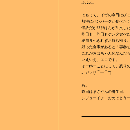
ふふふ。
でもって、イヴの今日はびっ
無性にハンバーグが食べた
何故だか旦那はんが注文し
昨日も一昨日もケンタ食べたの
結局食べきれずお持ち帰り
残った食事があると「容器
これがおばちゃん化なんだろうか
いえいえ、エコです。
そーゆーことにして、残り
｡.:♪*:･'(*⌒―⌒*)
あ。
昨日はまさやんの誕生日。
シジューイチ、おめでとう