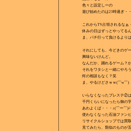
色々と設定しーの
遊び始めたのは23時過ぎ・
これからTV占領されるなぁ
休みの日はずっとやってる
ま、パチ行って負けるより
それにしても、今どきのゲ
興味ないけんど。
なんだか、踊れるゲーム？
それをワタシと一緒にやろ
何の相談もなく？笑
ま、やるけどさｗｗ(￣w￣)
いらなくなったプレステ②
千円くらいになったら御の
あわよくば・・・♪(￣ー￣)ﾆ
使わなくなった石油ファン
リサイクルショップでは買
見てみたら、類似のものが