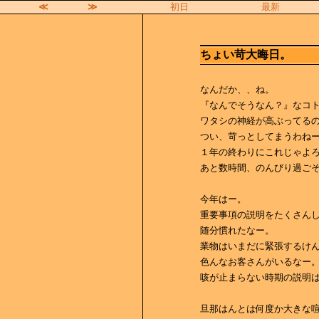
≪
≫
初日
最新
ちょい苛大晦日。
なんだか、、ね。
『なんでそうなん？』なコ
ワタシの神経が高ぶってる
つい、苛っとしてまうわね
１年の終わりにこれじゃよ
あと数時間、のんびり過ご
今年はー。
重要事項の説明をたくさん
随分慣れたなー。
業物はいまだに緊張するけ
色んなお客さんがいるなー
咳が止まらない時期の説明
旦那はんとは何度か大きな