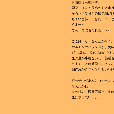
お出掛けも出来ず。
恋花ちゃんと長めのお散歩
かろうじて台所の換気扇だ
ちょいと勝ってきたってこ
うまー♪
でも、胃にもたれるー(-o-;
ここ何日か、なんだか苛々
ホルモンのバランスか、更
↑とは別に、次の流血からピ
血の量が半端ないし、筋腫
うまくいけば筋腫も小さく
副作用がきつくないといい
姪っ子①があれこれやらか
なんだかねー。
炎の姉の、因果応報といえ
血は争えない。。。