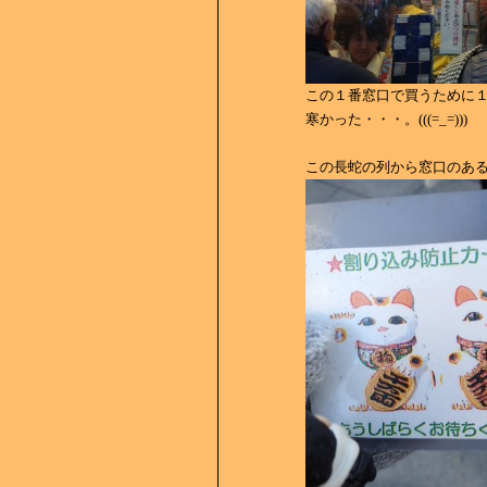
この１番窓口で買うために
寒かった・・・。(((=_=)))
この長蛇の列から窓口のあ