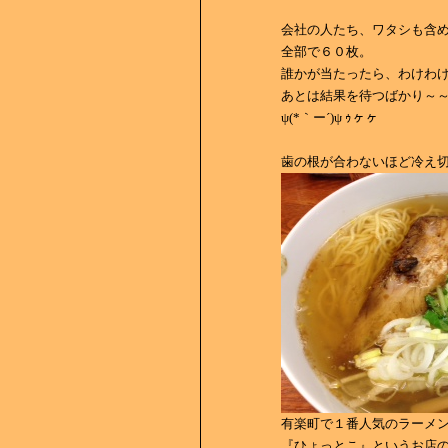
会社の人たち、ワタシも含
全部で６０枚。
誰かが当たったら、わけわ
あとは結果を待つばかり～～～ヽ
ψ(*｀ー´)ψ ｩヶヶ
歯の根が合わないほど冷え
有楽町で１番人気のラーメ
『ひょっとこ』というお店