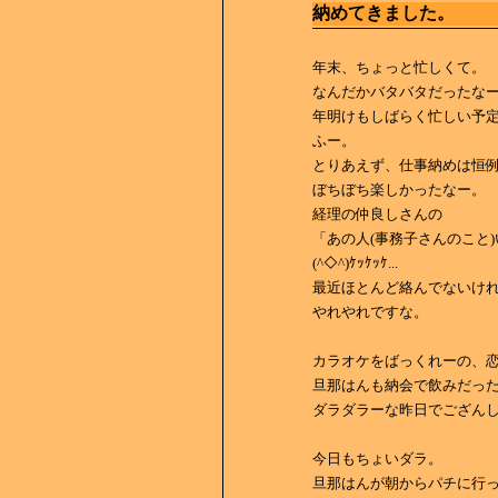
納めてきました。
年末、ちょっと忙しくて。
なんだかバタバタだったな
年明けもしばらく忙しい予
ふー。
とりあえず、仕事納めは恒
ぼちぼち楽しかったなー。
経理の仲良しさんの
「あの人(事務子さんのこと
(^◇^)ｹｯｹｯｹ...
最近ほとんど絡んでないけ
やれやれですな。
カラオケをばっくれーの、
旦那はんも納会で飲みだっ
ダラダラーな昨日でござん
今日もちょいダラ。
旦那はんが朝からパチに行