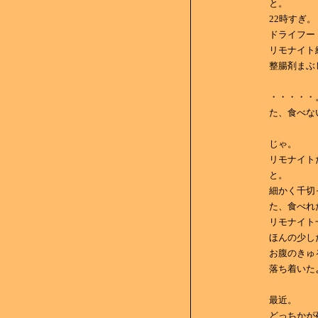
と。
22時すぎ。
ドライフー
リモナイト
整腸剤まぶ
・・・・・
た、食べな
じゃ。
リモナイト
と。
細かく千切
た、食べれ
リモナイト
ほんの少し
お腹のきゅ
落ち着いた
最近。
どっちかが