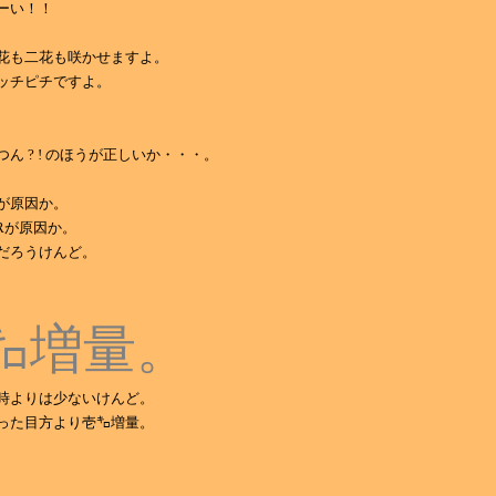
ーい！！
花も二花も咲かせますよ。
ッチピチですよ。
ん ? ! のほうが正しいか・・・。
が原因か。
Rが原因か。
だろうけんど。
㌔増量。
時よりは少ないけんど。
った目方より壱㌔増量。
。