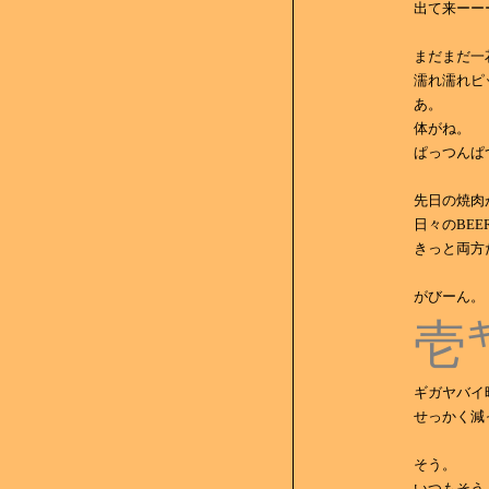
出て来ーー
まだまだ一
濡れ濡れピ
あ。
体がね。
ぱっつんぱつ
先日の焼肉
日々のBEE
きっと両方
がびーん。
壱
ギガヤバイ
せっかく減
そう。
いつもそう