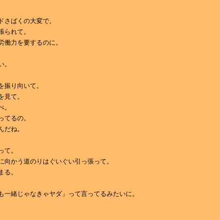
ドさばくの大変で。
張られて。
労働力を要するのに。
い。
を振り向いて。
を見て。
べ。
ってるの。
んだね。
って。
に向かう道のりはぐいぐい引っ張って。
まる。
も一緒じゃなきゃヤダ」って言ってるみたいに。