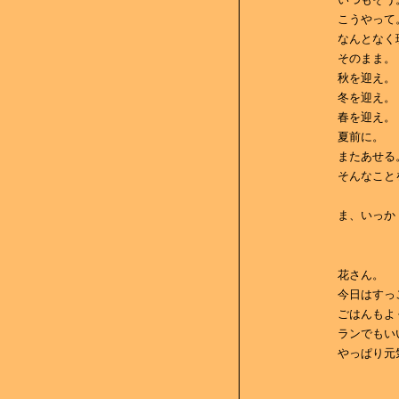
こうやって
なんとなく
そのまま。
秋を迎え。
冬を迎え。
春を迎え。
夏前に。
またあせる
そんなこと
ま、いっか 
花さん。
今日はすっ
ごはんもよ
ランでもい
やっぱり元