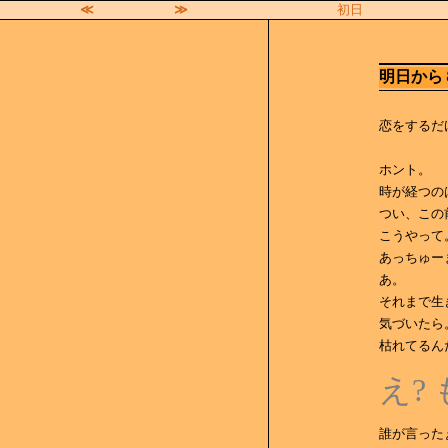
≪
≫
初日
明日から
恋をするだ
ホント。
時が経つの
つい、この
こうやって
あっちゅー
あ。
それまで生
気づいたら
枯れてるん
え?
誰が言ったぁー 