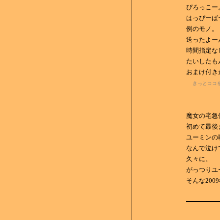
ぴろっこー
はっぴーばー
例のモノ。
送ったよー
時間指定な
たいしたも
おまけ付き
きっとココ
魔女の宅急
初めて最後
ユーミンの
なんで泣け
久々に。
がっつりユ
そんな200