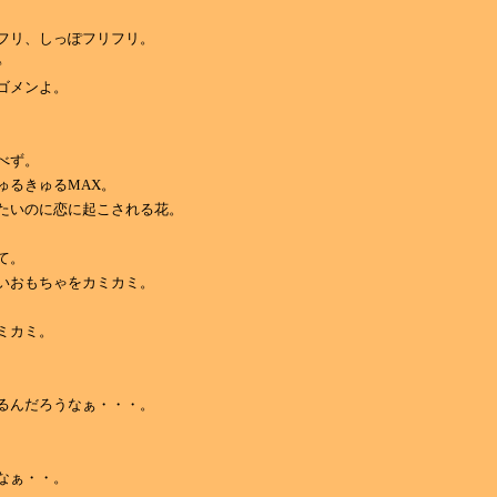
フリ、しっぽフリフリ。
♪
ゴメンよ。
べず。
ゅるきゅるMAX。
たいのに恋に起こされる花。
て。
いおもちゃをカミカミ。
ミカミ。
るんだろうなぁ・・・。
なぁ・・。