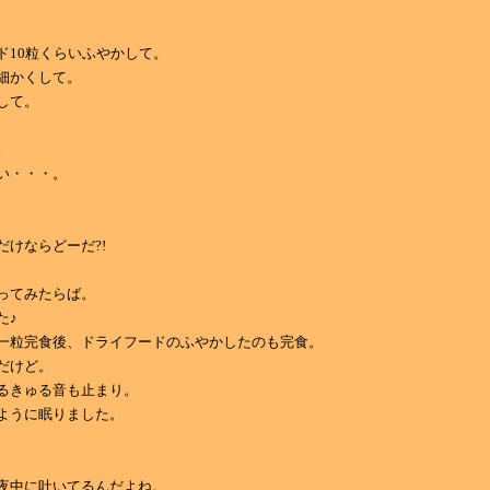
ド10粒くらいふやかして。
細かくして。
して。
。
い・・・。
だけならどーだ?!
ってみたらば。
た♪
一粒完食後、ドライフードのふやかしたのも完食。
だけど。
るきゅる音も止まり。
ように眠りました。
夜中に吐いてるんだよね。