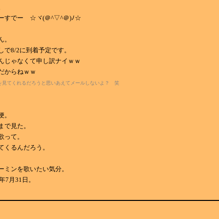
。
すでー ☆ヾ(＠^▽^＠)ﾉ☆
ん。
しで8/2に到着予定です。
んじゃなくて申し訳ナイｗｗ
だからねｗｗ
を見てくれるだろうと思いあえてメールしないよ？ 笑
便。
まで見た。
歌って。
てくるんだろう。
ーミンを歌いたい気分。
9年7月31日。