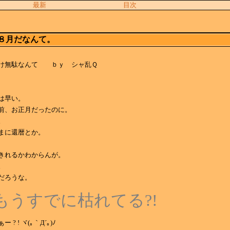
最新
目次
８月だなんて。
け無駄なんて ｂｙ シャ乱Ｑ
は早い。
前、お正月だったのに。
。
まに還暦とか。
きれるかわからんが。
。
だろうな。
 もうすでに枯れてる?!
? ! ヾ(｡｀Д´｡)ﾉ