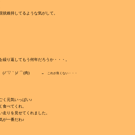
。
現状維持してるような気がして。
。
を繰り返してもう何年だろうか・・・。
(ﾉ´▽｀)ﾉ ⌒(肉)
← これが良くない・・・
ごく元気いっぱい♪
く食べてくれ。
い走りを見せてくれました。
気が一番だわ♪