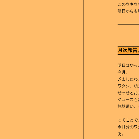
このウキウ
明日からも
月次報告
明日はやっ
今月。
〆ましたわ
ワタシ、頑
せっせとお
ジュースも
無駄遣い、
ってことで
今月分のワ
あ。