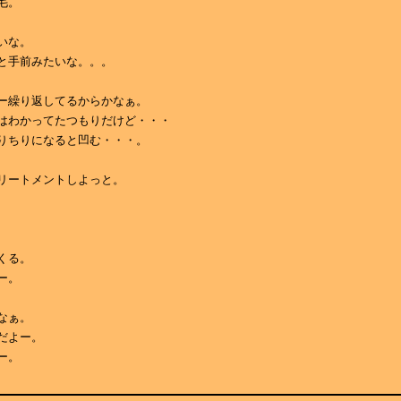
毛。
いな。
と手前みたいな。。。
ー繰り返してるからかなぁ。
はわかってたつもりだけど・・・
りちりになると凹む・・・。
リートメントしよっと。
くる。
ー。
なぁ。
だよー。
ー。