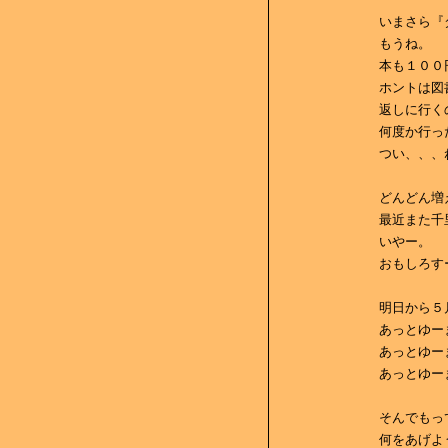
いまさら『
もうね。
本も１００
ホントは図
返しに行く
何度か行っ
つい、、、
どんどん増
最近また千
いやー。
おもしろす
明日から５
あっとゆー
あっとゆー
あっとゆー
そんでもっ
何をあげよ