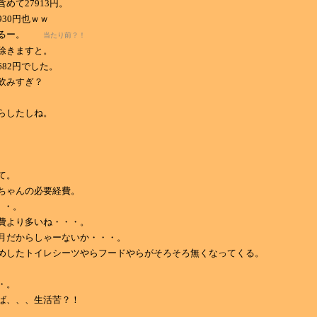
めて27913円。
30円也ｗｗ
てるー。
当たり前？！
除きますと。
682円でした。
飲みすぎ？
らしたしね。
て。
ちゃんの必要経費。
・・・。
費より多いね・・・。
月だからしゃーないか・・・。
めしたトイレシーツやらフードやらがそろそろ無くなってくる。
・。
ば、、、生活苦？！