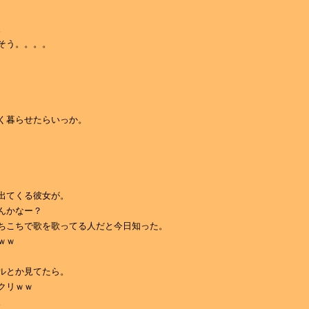
。
そう。。。。
く暮らせたらいっか。
出てくる彼女が。
んかなー？
ちこちで歌を歌ってる人だと今日知った。
ｗｗ
ルとか見てたら。
クリｗｗ
。