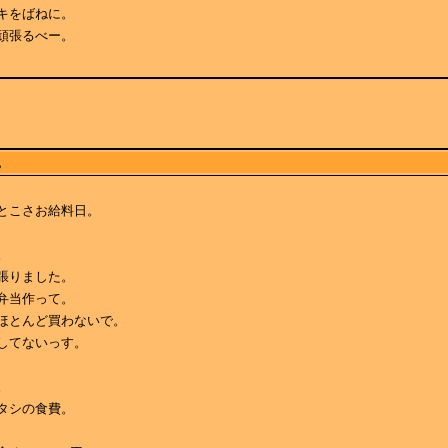
キをばねに。
頑張るべー。
。
とこさお給料日。
。
張りました。
弁当作って。
ほとんど買わないで。
してないっす。
。
タシの食費。