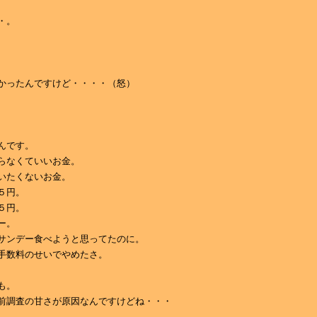
・。
かったんですけど・・・・（怒）
んです。
らなくていいお金。
いたくないお金。
５円。
５円。
ー。
サンデー食べようと思ってたのに。
手数料のせいでやめたさ。
も。
前調査の甘さが原因なんですけどね・・・