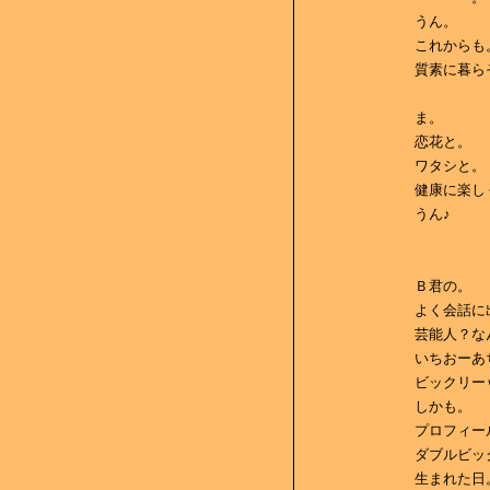
うん。
これからも
質素に暮ら
ま。
恋花と。
ワタシと。
健康に楽し
うん♪
Ｂ君の。
よく会話に
芸能人？な
いちおーあ
ビックリー
しかも。
プロフィー
ダブルビッ
生まれた日