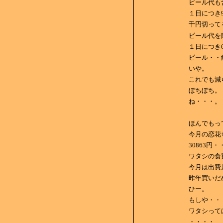
ビール代も含
１日につき9
千円切っ
ビール代を
１日につき
ビール・・
いや。
これでも減
ぼちぼち。
ね・・・。
ほんでもっ
今月の恋花
30863円
ワタシの食
今月は出費
昨年買いだ
ひー。
もしや・・
ワタシって
・・・・。