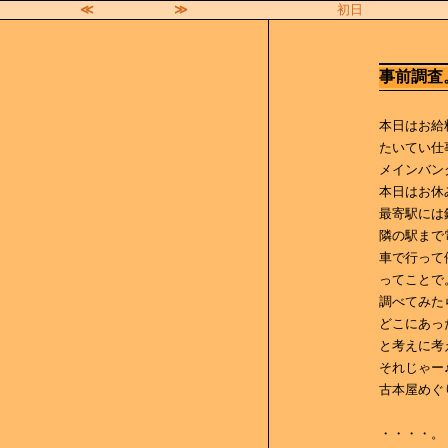
≪
≫
初日
事前調査
本日はお給
たいてい仕
メインバン
本日はお休
最寄駅には
隣の駅まで
車で行って
ってことで
調べてみた
どこにあっ
と考えに考
それじゃー
古本屋めぐ
・・・・。