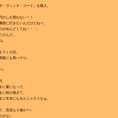
ダ・ヴィンチ・コード』を購入。
円のしか買わない！！
書館に行きたいんだけどねー。
のがめんどくてね・・・。
たけんど。
ね。
えてく小説。
里眼にも再ハマり。
ー♪
月。
まに夏になって。
まに秋が過ぎて。
まに年末になるんじゃろうなぁ。
て、恋花も２歳かー♪
うかな♪