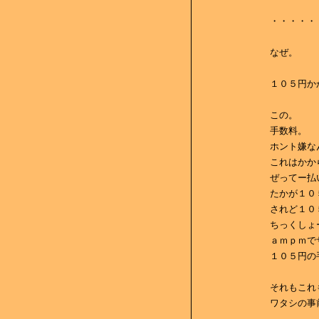
・・・・・
なぜ。
１０５円か
この。
手数料。
ホント嫌な
これはかか
ぜってー払
たかが１０
されど１０
ちっくしょ
ａｍｐｍで
１０５円の
それもこれ
ワタシの事