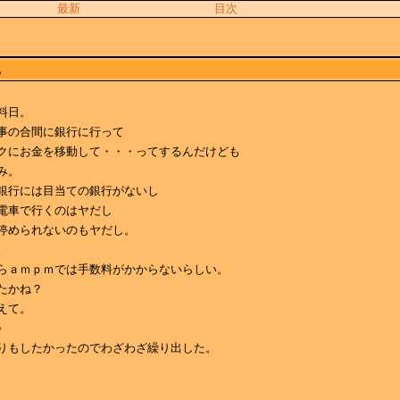
最新
目次
。
料日。
事の合間に銀行に行って
クにお金を移動して・・・ってするんだけども
み。
銀行には目当ての銀行がないし
電車で行くのはヤだし
停められないのもヤだし。
。
らａｍｐｍでは手数料がかからないらしい。
たかね？
えて。
♪
りもしたかったのでわざわざ繰り出した。