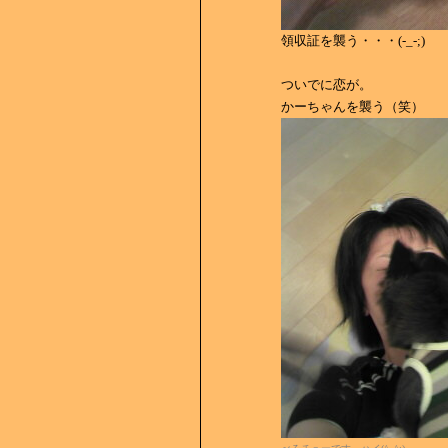
領収証を襲う・・・(-_-;)
ついでに恋が。
かーちゃんを襲う（笑）