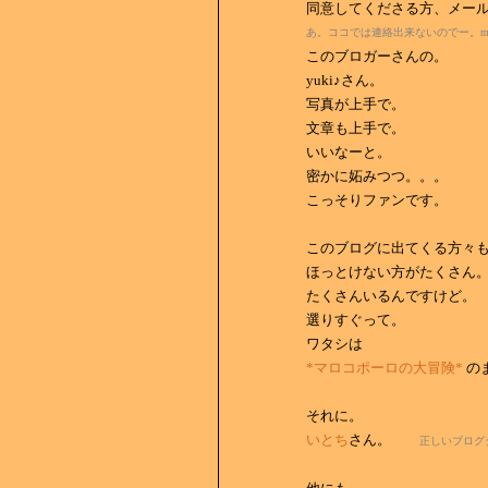
同意してくださる方、メー
あ。ココでは連絡出来ないのでー。m
このブロガーさんの。
yuki♪さん。
写真が上手で。
文章も上手で。
いいなーと。
密かに妬みつつ。。。
こっそりファンです。
このブログに出てくる方々
ほっとけない方がたくさん
たくさんいるんですけど。
選りすぐって。
ワタシは
*マロコポーロの大冒険*
の
それに。
いとち
さん。
正しいブログ