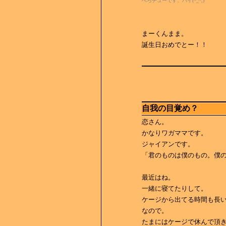
べろチューです、ハイ(^_^;)
まーくんまま。
誕生日おめでとー！！
自我の目覚め？
恋さん。
かなりワガママです。
ジャイアンです。
「君のものは僕のもの。僕
最近はね。
一緒に寝てたりして。
ケージから出てる時間も長
なので。
たまにはケージで休んで頂