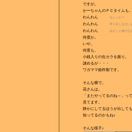
ですが。
かーちゃんのＰＣタイムも
わんわん
ちょっとー
わんわん
早く出しなさい
わんわん
あたしと遊びな
何度か。
いや。
何度も。
小銭入りの缶カラを振り。
諌めるが・・・
ワガママ姫炸裂です。
そんな横で。
花さんは。
「またやってるのね～」っ
見てます。
静かにしてるほうが出して
知ってるのかもね♪
そんな様子♪