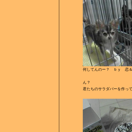
何してんのー？ ｂｙ 恋
ん？
君たちのサラダバーを作って