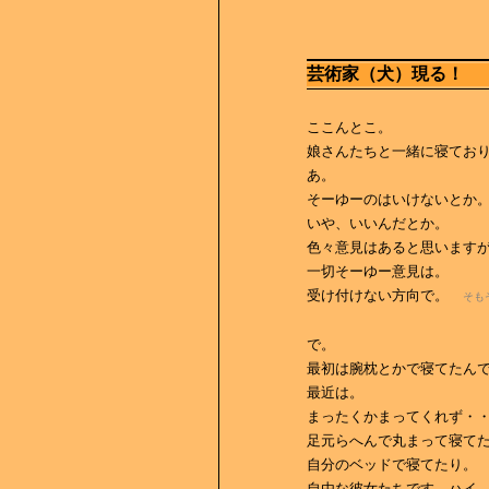
芸術家（犬）現る！
ここんとこ。
娘さんたちと一緒に寝てお
あ。
そーゆーのはいけないとか
いや、いいんだとか。
色々意見はあると思います
一切そーゆー意見は。
受け付けない方向で。
そも
で。
最初は腕枕とかで寝てたん
最近は。
まったくかまってくれず・・・(
足元らへんで丸まって寝て
自分のベッドで寝てたり。
自由な彼女たちです、ハイ