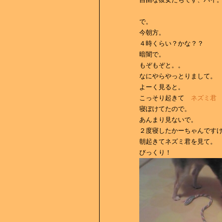
で。
今朝方。
４時くらい？かな？？
暗闇で。
もぞもぞと。。
なにやらやっとりまして。
よーく見ると。
こっそり起きて
ネズミ君
寝ぼけてたので。
あんまり見ないで。
２度寝したかーちゃんです
朝起きてネズミ君を見て。
びっくり！