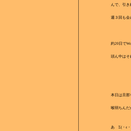
んで、引き続
週３回も
約20日でW
頭ん中はそれ
本日は旦那
喉弱ちんだか
あ Σ(・ε・