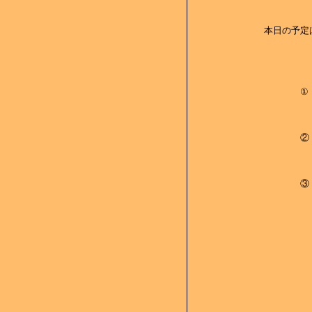
本日の予定
① 銀行の
② １ヶ
③ 「 
この