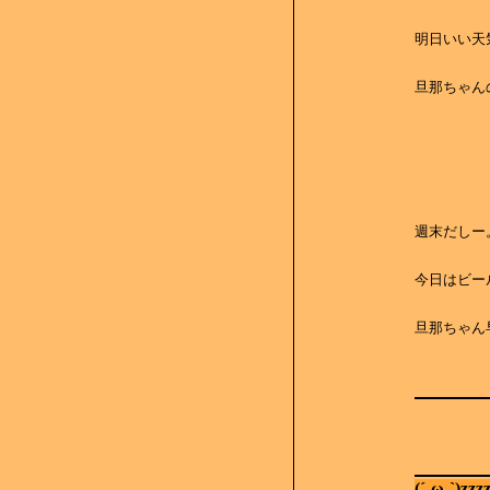
明日いい天気
旦那ちゃん
週末だしー
今日はビールの
旦那ちゃん
(´-ω-`)zzzz.