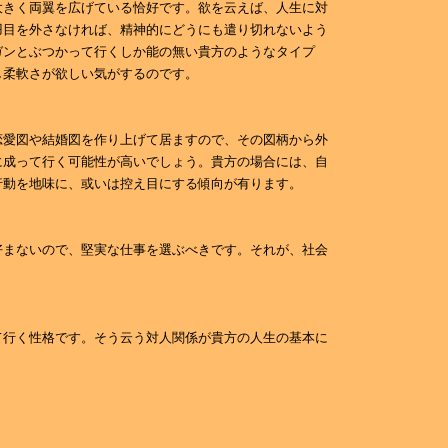
大きく両翼を広げている恰好です。欲を云えば、人生に対
羽目を外さなければ、精神的にどうにも遣り切れないよう
ガンとぶつかって行くしか能の無い貴方のようなタイプ
し柔軟さが欲しい気がするのです。
恋愛図や結婚図を作り上げて居ますので、その図柄から外
に成って行く可能性が高いでしょう。貴方の場合には、自
行動を地味に、或いは控え目にする傾向が有ります。
好まないので、堅実な仕事を選ぶべきです。それが、社会
て行く性格です。そう云う対人関係が貴方の人生の基本に