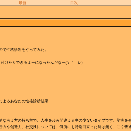
最新
目次
ので性格診断をやってみた。
付けたりできるよーになったんだなー(´ι _` )♪）
によるあなたの性格診断結果
的な考え方の持ち主で、人生を歩み間違える事の少ないタイプです。堅実を
断力や創造力、社交性については、何所にも特別目立った所は無く、ごく普