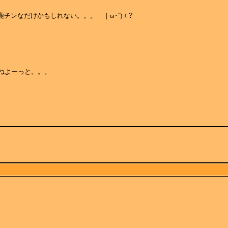
 が馬鹿チンなだけかもしれない。。。 ｜ω･`) ｴ？
ねよーっと。。。