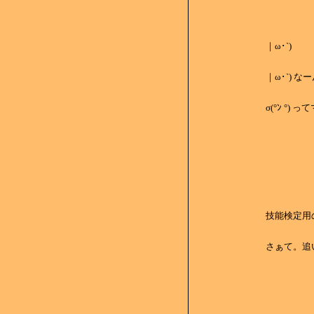
｜ω･`)
｜ω･`) な
σ(°ﾝ °)
技能検定用
さぁて。追い