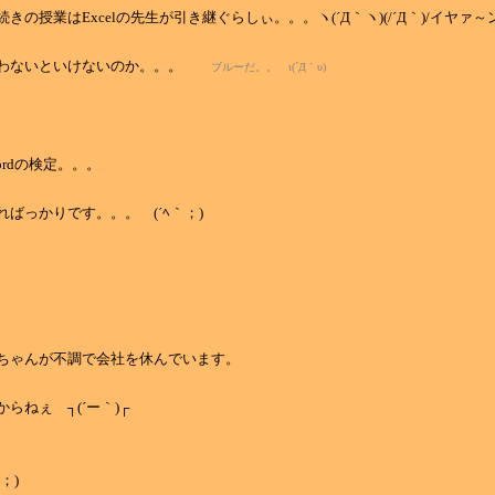
きの授業はExcelの先生が引き継ぐらしぃ。。。ヽ(´Д｀ヽ)(/´Д｀)/イヤァ～
会わないといけないのか。。。
ブルーだ。。 ι(´Д｀υ)
ordの検定。。。
ばっかりです。。。 (´ﾍ｀；)
ちゃんが不調で会社を休んでいます。
らねぇ ┐(´ー｀)┌
；)