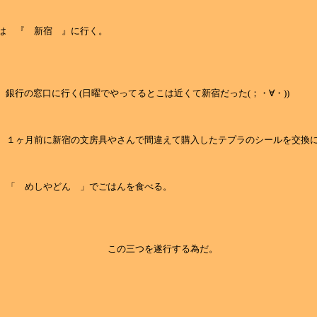
は 『 新宿 』に行く。
窓口に行く(日曜でやってるとこは近くて新宿だった(；・∀・))
月前に新宿の文房具やさんで間違えて購入したテプラのシールを交換に
めしやどん 」でごはんを食べる。
三つを遂行する為だ。