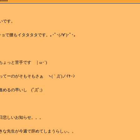
いです。
ョで腰もイタタタタです。｡･ﾟ･(ﾉ∀`)･ﾟ･｡
ょっと苦手です ｜ω･`)
てーのがそもそもさぁ ヽ(｀Д´)ノｲﾔｰﾝ
めるの早いし (ﾟДﾟ;)
日悲しいお知らせ。。。
きな先生が今週で辞めてしまうらしぃ。。