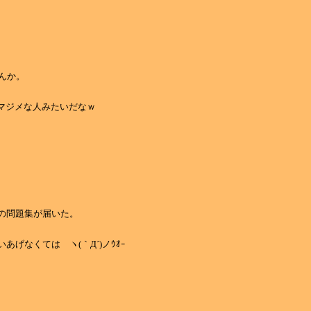
ーんか。
 ってマジメな人みたいだなｗ
の問題集が届いた。
あげなくては ヽ(｀Д´)ノｳｵｰ