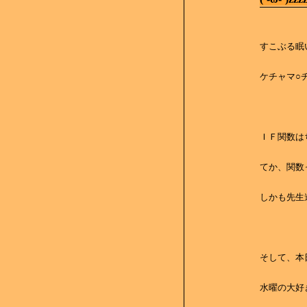
すこぶる眠
ケチャマ○チ
ＩＦ関数はち
てか、関数っ
しかも先生進
そして、本
水曜の大好