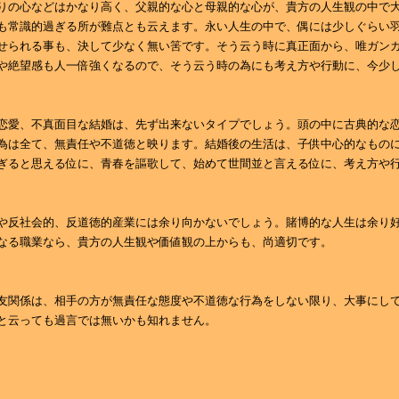
りの心などはかなり高く、父親的な心と母親的な心が、貴方の人生観の中で
も常識的過ぎる所が難点とも云えます。永い人生の中で、偶には少しぐらい
せられる事も、決して少なく無い筈です。そう云う時に真正面から、唯ガン
や絶望感も人一倍強くなるので、そう云う時の為にも考え方や行動に、今少
恋愛、不真面目な結婚は、先ず出来ないタイプでしょう。頭の中に古典的な
為は全て、無責任や不道徳と映ります。結婚後の生活は、子供中心的なもの
ぎると思える位に、青春を謳歌して、始めて世間並と言える位に、考え方や
や反社会的、反道徳的産業には余り向かないでしょう。賭博的な人生は余り
なる職業なら、貴方の人生観や価値観の上からも、尚適切です。
友関係は、相手の方が無責任な態度や不道徳な行為をしない限り、大事にし
と云っても過言では無いかも知れません。