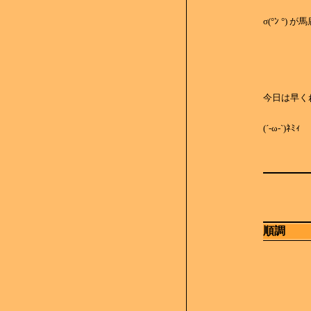
σ(°ﾝ °)
今日は早く
(´-ω-`)ﾈﾐｨ
順調