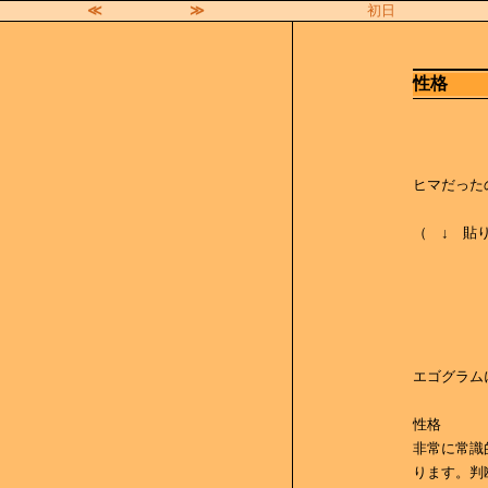
≪
≫
初日
性格
ヒマだった
（ ↓ 貼り
エゴグラム
性格
非常に常識
ります。判