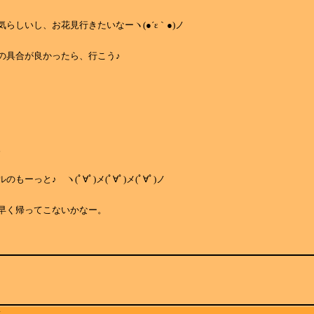
らしいし、お花見行きたいなーヽ(●´ε｀●)ノ
の具合が良かったら、行こう♪
。
もーっと♪ ヽ(ﾟ∀ﾟ)メ(ﾟ∀ﾟ)メ(ﾟ∀ﾟ)ノ
早く帰ってこないかなー。
.....