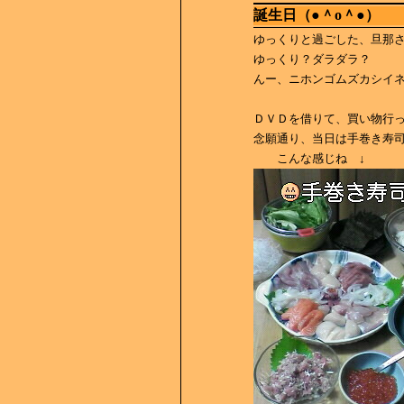
誕生日（●＾o＾●）
ゆっくりと過ごした、旦那
ゆっくり？ダラダラ？
んー、ニホンゴムズカシイネ(
ＤＶＤを借りて、買い物行
念願通り、当日は手巻き寿司に
こんな感じね ↓