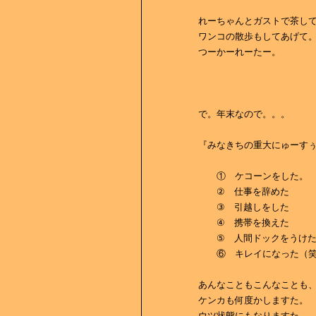
れーちゃんとガストで茶し
ワンコの散歩もしてあげて
つーかーれーたー。
で。年末なので。。。
『みなきちの重大にゅーす
① ケコーンをした。
② 仕事を辞めた
③ 引越しをした
④ 携帯を換えた
⑤ 人間ドックをうけ
⑥ キレイになった（笑
あんなこともこんなことも
ケンカも何度かしますた。
ウツ状態にもなりますた。