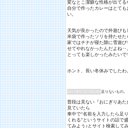
変なとこ潔癖な性格が出てるな
自分で作ったカレーはとても
い。
天気が良かったので外遊びも
米袋で作ったソリを持たせた
家ではチナが寝た隙に雪遊び
せてやれなかったんだよね‥
とっても楽しかったみたいで
ホント、長い冬休みでしたわ
2011年01月19日(水)
足りないもの。
普段は見ない『おにぎりあた
見ていたら
車中で“名前を入力したら足
くれる”というサイトの話で
てみよう♪とサイト検索して