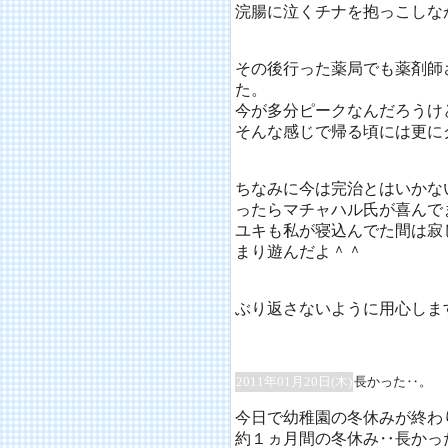
浣腸に泣くチナを抱っこしな
その後行った薬局でも薬剤師
た。
今が多分ピークなんだろうけ
そんな感じで帰る頃には更にグ
ちなみに今は完治とはいかな
ったらマチャハル氏が喜んでま
ユキも私が寝込んでた間は寂
まり遊んだよ＾＾
ぶり返さないように用心しま
2011年01月20日(木)
長かった‥。
今日で幼稚園の冬休みが終わ
約１ヵ月間の冬休み‥長かっ