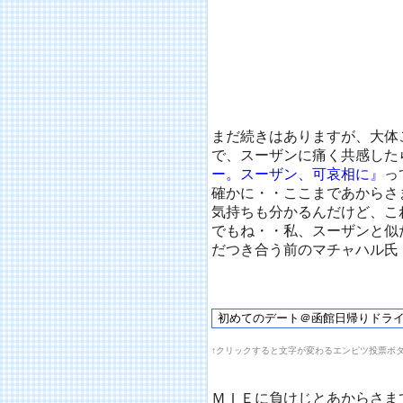
翌日からスーザンのＭＩＥに
ＭＩＥといる事が苦痛でしか
らの「一緒に話そ♪」という
が多くなっていった。そんな
まだ続きはありますが、大体
で、スーザンに痛く共感した
ー。スーザン、可哀相に』
っ
確かに・・ここまであからさ
気持ちも分かるんだけど、こ
でもね・・私、スーザンと似
だつき合う前のマチャハル氏
↑クリックすると文字が変わるエンピツ投票ボ
ＭＩＥに負けじとあからさま