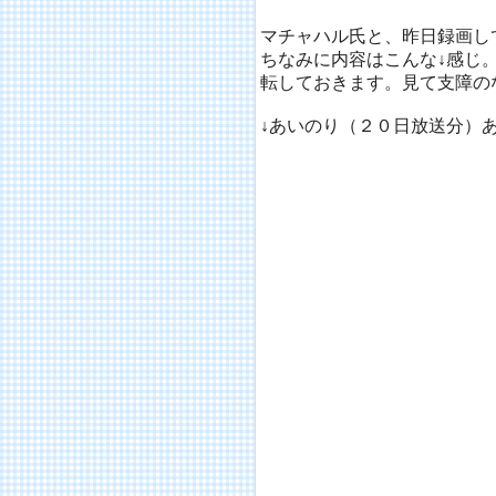
マチャハル氏と、昨日録画し
ちなみに内容はこんな↓感じ
転しておきます。見て支障の
↓あいのり（２０日放送分）あ
ＭＩＥの片思いで終わるかと
のか、スーザンも次第にＭＩ
そんな中事件は起こった。
立ち寄った地で沢山の南京錠
御一行。どうやらこの柵には
人で持っているとその恋がず
その事を知ったＭＩＥは、ス
かりやすい態度でスーザンに
が、スーザンは迷っていた。
いた。けれど、まだそこまで
ちゃけＭＩＥの積極的過ぎる
結局、断わりきれずＭＩＥの
腹に、次第にＭＩＥからの想