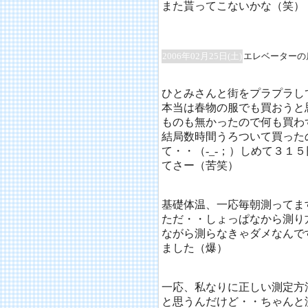
また貰ってこないかな（笑）
2006年02月25日(土)
エレベーターの
ひとみさんと街をプラプラし
本当は春物の服でも買おうと
ものも無かったので何も買わ
結局数時間うろついて買った
て・・（-_-；）しめて３１
てさー（苦笑）
基礎体温、一応毎朝測ってま
ただ・・しょっぱなから測り
ながら測らなきゃダメなんで
ました（爆）
一応、私なりに正しい測定方
と思うんだけど・・ちゃんと