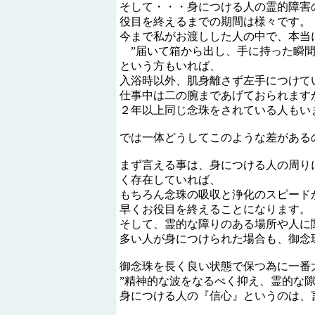
そして・・・身につける人の霊的障害の
役目を終えるまでの期間は様々です。
今まで私がお渡しした人の中で、本当
”届いて箱から出し、手に持った瞬間
という方もいれば、
入浴時以外、肌身離さず左手につけて
仕事中は二の腕まであげておられます
２年以上同じ念珠をされている人もい
では一体どうしてこのような差がある
まず言える事は、身につける人の周り
く存在していれば、
もちろん念珠の吸収と浄化のスピード
早くお役目を終えることになります。
そして、霊的な障りのある場所や人に
多い人が身につけられた場合も、御念
御念珠を長く良い状態で保つ為に一番
”精神的な波をなるべく抑え、霊的な隙
身につける人の『信心』というのは、