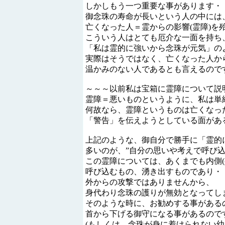
しかしもう一つ重要な事があります・
御念珠の寿命が長いという人の中には
亡くなった人＝霊からの影響(霊障)を
こういう人はとても厄介な一面を持ち
「私は霊的に強いから念珠が元気」の
実際はそうではなく、亡くなった人か
温かみのない人であるとも言えるので
～～～以前私は宝箱に霊障について説
霊障＝悪いものというように、私は単
何故なら、霊障というものは亡くなっ
「警告」を伝えようとしている面があ
上記のような、御自分で勝手に「霊的
多いのが、”自分の思いや考えで呼び込
この霊障については、あくまでも内側(
呼び込むもの、湧き出すものであり・
外からの攻撃ではありませんから、
身代わり念珠の護りが無効となってし
そのような時に、お勧めする事がある
首から下げる御守になる事があるので
(もしくは、念珠が身に着けられない幼