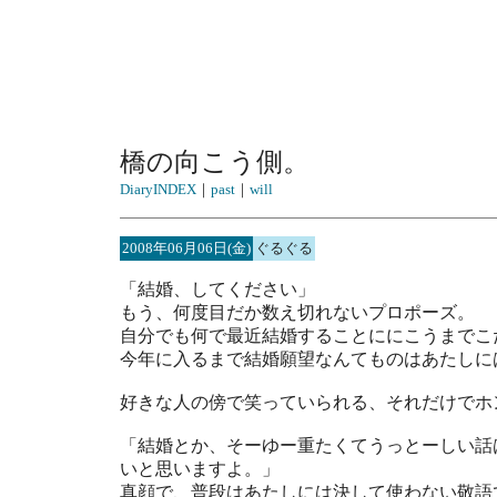
橋の向こう側。
DiaryINDEX
｜
past
｜
will
2008年06月06日(金)
ぐるぐる
「結婚、してください」
もう、何度目だか数え切れないプロポーズ。
自分でも何で最近結婚することににこうまでこ
今年に入るまで結婚願望なんてものはあたしに
好きな人の傍で笑っていられる、それだけでホ
「結婚とか、そーゆー重たくてうっとーしい話
いと思いますよ。」
真顔で、普段はあたしには決して使わない敬語