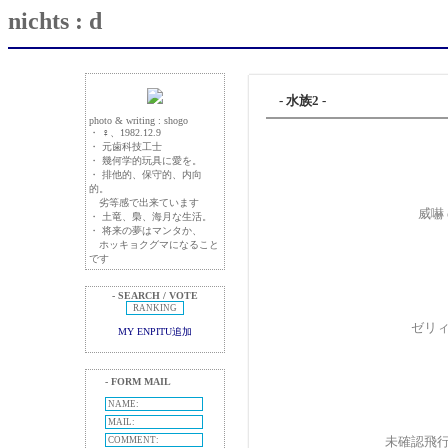
nichts : d
- 水族2 -
photo & writing : shogo
・ ♀、1982.12.9
・ 元歯科技工士
・ 幾何学的玩具に愛を。
・ 排他的、保守的、内向
的。
劣等感で出来ています
威嚇 
・ 土竜、梟、海月な生活。
・ 将来の夢はマンタか、
ホッキョクグマになること
です
- SEARCH / VOTE
ゼリィ
MY ENPITU追加
- FORM MAIL
未確認飛行