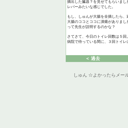
摘出した臓器？を見せてもらいまし
レバーみたいな感じでした。
もし、しゅんが大腸を全摘したら、
大腸のココとココに潰瘍がありまし
って先生が説明するのかな？
さてさて、今日のトイレ回数は５回
病院で待っている間に、３回トイレに駆
＜ 過去
しゅん ☆よかったらメール下