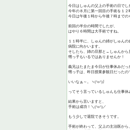
今日はしゅんの父上の手術の日でし
今年の８月に第一回目の手術を１２
今日は午後１時から午後７時までの
前回の半分の時間でしたが、
はやり６時間は大手術ですね。
１１時半に、しゅんの姉がしゅんの
病院に向かいます。
そしたら、姉の旦那と←しゅんから
甥っ子もいるではありませんか！
義兄はたまたま今日が仕事休みだっ
甥っ子は、昨日授業参観日だったの
いいなぁ～。ヽ(^o^)丿
ってそう言っているしゅんも仕事休みじ
結果から言いますと、
手術は成功！＼(^o^)／
もう少しで退院できそうです。
手術が終わって、父上の主治医から