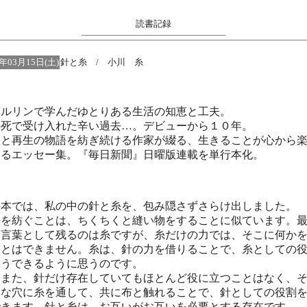
読書記録
5年03月15日(土)
針と糸 / 小川 糸
ルリンで学んだゆとりある生活の知恵と工夫。
の死で受け入れた辛い過去…。デビューから１０年。
望と再生の物語を紡ぎ続ける作家が綴る、生きることが心から
なるエッセー集。『毎日新聞』日曜版連載を単行本化。
の本では、私の中の針と糸を、包み隠さずさらけ出しました。
語を紡ぐことは、ちくちくと縫い物をすることに似ています。
に言葉として残るのは糸ですが、糸だけの力では、そこに何か
ことはできません。糸は、針の力を借りることで、糸としての
全うできるように思うのです。
もまた、針だけ存在していてもほとんど役に立つことはなく、
さな穴に糸を通して、共に布と触れることで、針としての役割
できます。針と糸は、お互いがお互いを必要とする存在です。