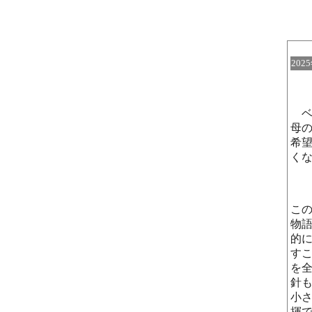
202
ベ
母
希
く
こ
物
的
す
を
針
小
揮