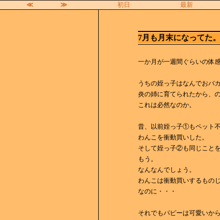
≪
≫
初日
最新
7月も月末になってた
一か月が一週間ぐらいの体
うちの姪っ子はなんでおバ
炎の姉に育てられたから、
これは必然なのか。
昔、以前姪っ子①もペット
わんこを衝動買いした。
そして姪っ子②も同じこと
もう。
なんなんでしょう。
わんこは衝動買いするもの
なのに・・・
それでもパピーは可愛いか