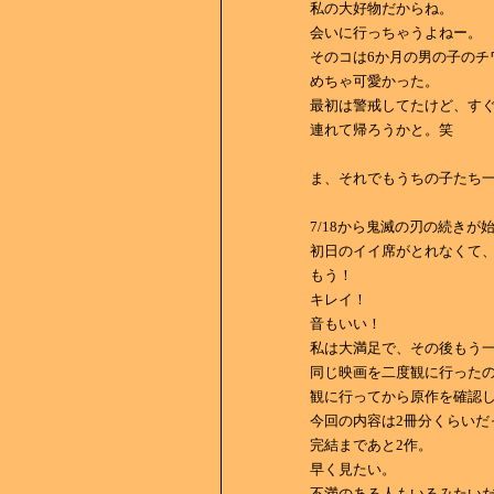
私の大好物だからね。
会いに行っちゃうよねー。
そのコは6か月の男の子のチ
めちゃ可愛かった。
最初は警戒してたけど、す
連れて帰ろうかと。笑
ま、それでもうちの子たち一
7/18から鬼滅の刃の続きが
初日のイイ席がとれなくて
もう！
キレイ！
音もいい！
私は大満足で、その後もう
同じ映画を二度観に行った
観に行ってから原作を確認
今回の内容は2冊分くらいだ
完結まであと2作。
早く見たい。
不満のある人もいるみたい