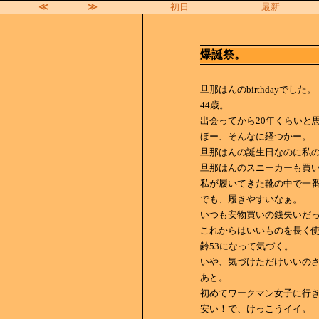
≪
≫
初日
最新
爆誕祭。
旦那はんのbirthdayでした。
44歳。
出会ってから20年くらいと
ほー、そんなに経つかー。
旦那はんの誕生日なのに私
旦那はんのスニーカーも買
私が履いてきた靴の中で一
でも、履きやすいなぁ。
いつも安物買いの銭失いだ
これからはいいものを長く
齢53になって気づく。
いや、気づけただけいいの
あと。
初めてワークマン女子に行
安い！で、けっこうイイ。