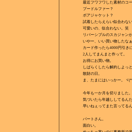
最近フワフワした素材のコ
プードルファー？
ボアジャケット？
試着したらえらい似合わな
可愛いの、似合わない。笑
リバーシブルのスカジャン
いやー、いい買い物したな
カード作ったら4000円引
2人してまんまと作って。
お得にお買い物。
しばらくしたら解約しよっ
散財の日。
ま、たまにはいっかー。ヾ(*´
今年も一か月を切りました
気づいたら年越ししてるん
早いねぇってまた言ってる
パートさん。
面白い。
めっちゃ寒いのに事務所で