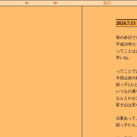
≪
≫
初日
2024.7.13
母の命日で
平成28年
ってことは
早いね。
ってことで
今回は炎の
姪っ子2人
いつもの通
なんとかお
富士山は見
法要あって
姪っ子たち