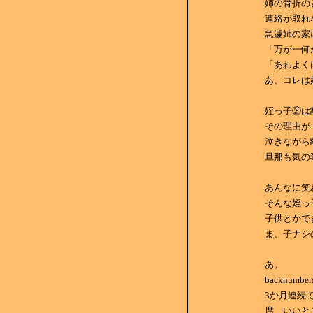
姉の骨折の
連絡が取れ
急遽姉の家
「万が一何
「あわよく
あ、コレは
姪っ子②は
その理由が
泣きながら
旦那も気の毒だ
あんなに笑
そんな姪っ
子供とかで
ま、子ナシ
あ。
backnumbe
3か月連続で
席、いいと