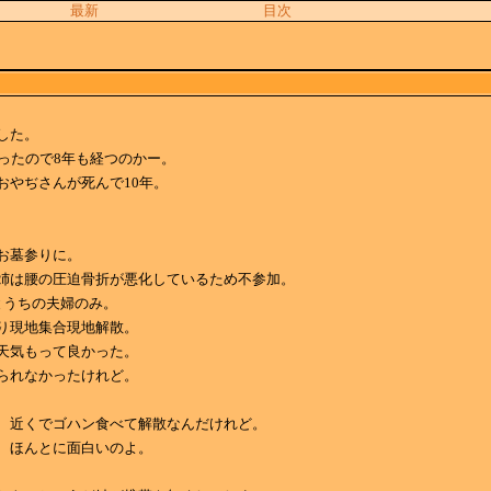
最新
目次
した。
だったので8年も経つのかー。
おやぢさんが死んで10年。
お墓参りに。
姉は腰の圧迫骨折が悪化しているため不参加。
とうちの夫婦のみ。
り現地集合現地解散。
天気もって良かった。
られなかったけれど。
、近くでゴハン食べて解散なんだけれど。
、ほんとに面白いのよ。