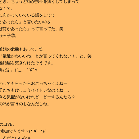
とき、ちょうど姉が携帯を無くしてしまって
なくて。
に向かっていている話をしてて
かあったら」と言いたいのを
ば何かあったら」って言ってた。笑
姪っ子②。
離婚の危機もあって。笑
「最近かわいいね、とか言ってくれない！」と。笑
離婚届を突き付けたそうです。
よ。( ´,_ゝ｀)ﾌﾟｯ
わしてもらったらおごっちゃうよねー
子たちもけっこうイイトシなのよねー。
きる気配がないけれど、どーするんだろ？
の私が言うのもなんだしね。
rのLIVE。
参加できますヾ(*´∀｀*)ﾉ
ころだといいなぁ。