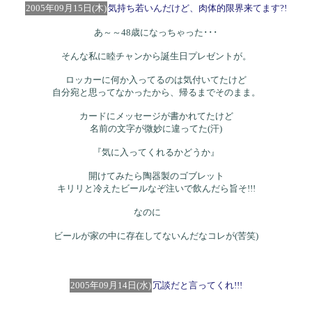
2005年09月15日(木)
気持ち若いんだけど、肉体的限界来てます?!
あ～～48歳になっちゃった･･･
そんな私に睦チャンから誕生日プレゼントが。
ロッカーに何か入ってるのは気付いてたけど
自分宛と思ってなかったから、帰るまでそのまま。
カードにメッセージが書かれてたけど
名前の文字が微妙に違ってた(汗)
『気に入ってくれるかどうか』
開けてみたら陶器製のゴブレット
キリリと冷えたビールなぞ注いで飲んだら旨そ!!!
なのに
ビールが家の中に存在してないんだなコレが(苦笑)
2005年09月14日(水)
冗談だと言ってくれ!!!