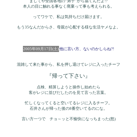
ましてや全国各地の“弟子”から届くんだよ!?
本人の目に触れる事なく廃棄って事も考えられる。
ってワケで、私は気持ちだけ届けます。
もう35なんだからさ、母親が心配する様な生活ヤメなよ。
2005年09月17日(土)
他に言い方、ないのかしらね?!
混雑して来た事から、私を押し退けてレジに入ったチーフ
『帰って下さい』
点検、精算しようと操作し始めたら
客がレジに並びだしたのを見て言った言葉。
忙しくなってくると空いてるレジに入るチーフ。
石井さんが帰った後の8番空いてるのにな。
言い方一つで チョ～ッと不愉快になっちまった(怒)