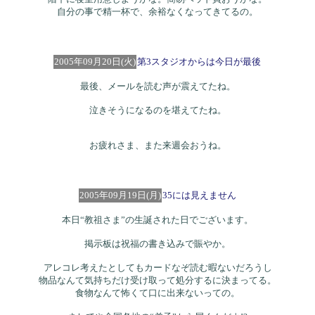
自分の事で精一杯で、余裕なくなってきてるの。
2005年09月20日(火)
第3スタジオからは今日が最後
最後、メールを読む声が震えてたね。
泣きそうになるのを堪えてたね。
お疲れさま、また来週会おうね。
2005年09月19日(月)
35には見えません
本日“教祖さま”の生誕された日でございます。
掲示板は祝福の書き込みで賑やか。
アレコレ考えたとしてもカードなぞ読む暇ないだろうし
物品なんて気持ちだけ受け取って処分するに決まってる。
食物なんて怖くて口に出来ないっての。