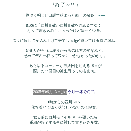
『終了～!!!』
物凄く明るい口調で始まった西川のANN→
■■■
BBSに「西川貴教が西川貴教を辞めるでなく」
なんて書き込みしちゃったけど深～く後悔。
徐々に寂しさが込み上げて来て“vestige”聴いては涙腺に緩み。
始まりが有れば終りが有るのは世の常なれど。
せめて年内一杯ってワケにいかなかったのかな。
あらゆるコーナーが最終回を迎える19日が
西川の35回目の誕生日ってのも皮肉。
2005年09月13日(火)
今月一杯で終了。
1時からの西川ANN、
落ち着いて聴く状態じゃないので録音。
寝る前に西川モバイルBBSを覗いたら
番組が終了する事に対して書き込み多数。