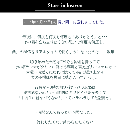
Stars in heaven
2005年09月27日(火)
長い間、お疲れさまでした。
最後に、何度も何度も何度も『ありがとう』と･･･
その場を立ち去りたくない思いで何度も何度も。
西川のANNをリアルタイムで聴くようになったのはココ数年。
聴き始めた当初はFMでも番組を持ってて
その頃ラジオがクリアに聴ける環境と言えば夫のステレオで
木曜22時近くになれば慌てて2階に駆け上がり
夫の不機嫌を尻目に聴き入ってたっけ。
22時から0時の放送枠だったANNSは
結構危ない話とか時間的にキワドイ話題が多くて
「中高生にはヤバくない?」ってハラハラしてた記憶が。
2時間なんてあっという間だった。
終わりたくない終わらせたくない