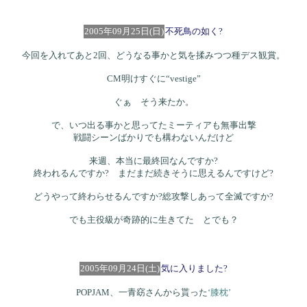
2005年09月25日(日)
不死鳥の如く?
今回を入れてあと2回、どうなる事かと気を揉みつつ種デス観賞。
CM明けすぐに“vestige”
ぐぁ そう来たか。
で、いつ出る事かと思ってたミーティアも無事出撃
戦闘シーンばかりでも構わないんだけど
来週、本当に最終回なんですか?
終われるんですか? まだまだ続きそうに思えるんですけど?
どうやって終わらせるんですか?総攻撃しあって全滅ですか?
でも主役級が奇跡的に生きてた とでも？
2005年09月24日(土)
気に入りました?
POPJAM、一青窈さんから貰った
‘膝枕’