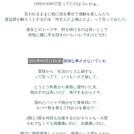
19日のANNで言ってたのはコレかぁ。
言われるままに枕に頭を乗せて感触を楽しんだり
渡辺君が触ろうとするのを『何すんだよ俺んだよ』って言ってみたり。
彼女とのトーク中、肘を掛けるのは良いとして
何気に腰に手を回すのバレバレですけど?(汗)
2005年09月22日(木)
面倒な事させないでくれ
普段から「生活のリズム崩すな」
って言ってて、いつも一人で崩して。
とうとう昨夜から発熱し寝付いた夫。
熱出すのは良いけど、発汗するからイヤ。
濡れたパジャマ脱がせて身体拭いて、
カバー類を替えて代わりを着せて･･
2階と1階を何回も往復するのがそりゃも～大変
それでなくても両膝痛いのに、左踝痛いのに。
階下に寝室用意しようかな。簡易ベッド買おうかな。