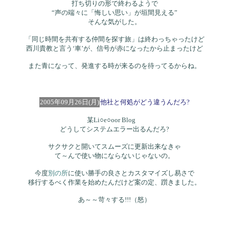
打ち切りの形で終わるようで
“声の端々に「悔しい思い」が垣間見える”
そんな気がした。
「同じ時間を共有する仲間を探す旅」は終わっちゃったけど
西川貴教と言う‘車’が、信号が赤になったから止まったけど
また青になって、発進する時が来るのを待ってるからね。
2005年09月26日(月)
他社と何処がどう違うんだろ?
某Li○e○oor Blog
どうしてシステムエラー出るんだろ?
サクサクと開いてスムーズに更新出来なきゃ
て～んで使い物にならないじゃないの。
今度
別の所
に使い勝手の良さとカスタマイズし易さで
移行するべく作業を始めたんだけど案の定、躓きました。
あ～～苛々する!!!（怒）