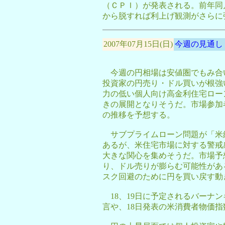
（ＣＰＩ）が発表される。前年同
から脱すれば利上げ観測がさらに
2007年07月15日(日)
今週の見通し
今週の円相場は安値圏でもみ合
投資家の円売り・ドル買いが根強
力の低い個人向け高金利住宅ロー
きの展開となりそうだ。市場参加者
の推移を予想する。
サブプライムローン問題が「米
あるが、米住宅市場に対する警戒
大きな関心を集めそうだ。市場予
り、ドル売りが膨らむ可能性があ
スク回避のために円を買い戻す動
18、19日に予定されるバーナ
言や、18日発表の米消費者物価