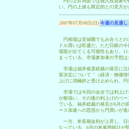
円の上昇局面では個人投資家や
い。円の上値も限定的との見方が
2007年07月08日(日)
今週の見通し
円相場は安値圏でもみ合うとの
ドル買いは旺盛だ。ただ日銀の今
場面が出てくる可能性もあり、11
まっている。市場参加者の予想は1
市場は福井俊彦総裁の発言に注目
策決定について「（経済・物価情
上げに消極的と受け止められ、円
市場では今回の会合では利上げを
が根強い。その後の利上げのペー
ている。福井総裁の発言が6月の
ース加速への思惑から円買いが進
一方、米長期金利が上昇し、日
なっている。6月の米雇用統計が