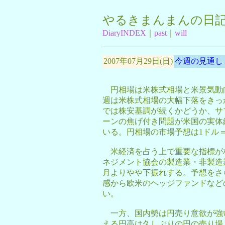
やるきまんまんの日
DiaryINDEX
｜
past
｜
will
2007年07月29日(日)
今週の見通し
円相場は米株式相場と米景気動
週は米株式相場の大幅下落をきっ
では株安基調が続くかどうか、サ
ーンの焦げ付き問題が米国の実体
いる。円相場の市場予想は1ドル＝
米経済を占う上で重要な指標が相
ネジメント協会の製造業・非製造
月よりやや下振れする。予想をさ
感から欧米のヘッジファンドなど
い。
一方、国内勢は円売り意欲が強い
える円高は久しぶりの円の売り場