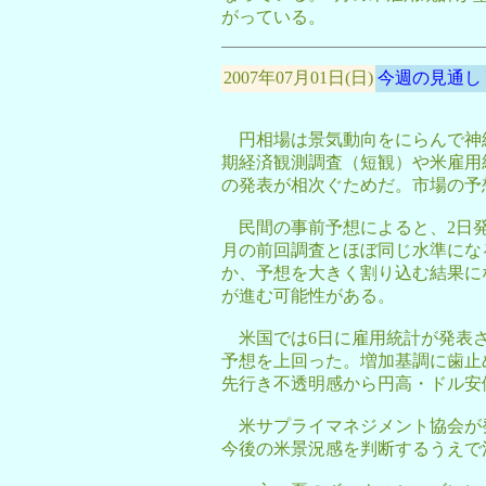
がっている。
2007年07月01日(日)
今週の見通し
円相場は景気動向をにらんで神経
期経済観測調査（短観）や米雇用
の発表が相次ぐためだ。市場の予想
民間の事前予想によると、2日発
月の前回調査とほぼ同じ水準にな
か、予想を大きく割り込む結果に
が進む可能性がある。
米国では6日に雇用統計が発表さ
予想を上回った。増加基調に歯止
先行き不透明感から円高・ドル安
米サプライマネジメント協会が発
今後の米景況感を判断するうえで