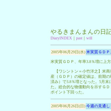
やるきまんまんの日
DiaryINDEX
｜
past
｜
will
2005年06月29日(水)
米実質ＧＤＰ
米実質ＧＤＰ、年率3.8％増に上
【ワシントン＝小竹洋之】米商務
産（ＧＤＰ）の確定値は、前期の昨
済み）で3.8％増となった。5月末
た。総合的な物価動向を示すＧＤＰ
ポイント下回った。
2005年06月26日(日)
今週の見通し 6/