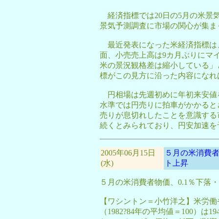
経済指標では20日の5月の米景気
景気予測調査に市場の関心が集ま
最近発表になった米経済指標は、
面、小売売上高は9カ月ぶりにマ
米の景況観格差は縮小している」
標がこの見方に沿った内容になれ
円相場は先週初めに年初来安値を
水準では円売りに拍車がかかると
売りが息切れしたことを意識する
続くとみられており、円安加速を
2005年06月15日
５月の米消費者
(水)
ト上昇
５月の米消費者物価、0.1％下落
【ワシントン＝小竹洋之】米労働
（1982?84年の平均値＝100）は