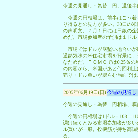
今週の見通し・為替 円、週後半
今週の円相場は、前半はこう着
り得るとの見方が多い。30日の
の声明文、７月１日には日銀の企
めだ。市場参加者の予測は１ドル＝
市場ではドルが底堅い地合いが
過熱気味の米住宅市場を背景に、
なためだ。ＦＯＭＣでは0.25％
の内容から、米国があと何回利上
売り・ドル買いが膨らむ局面では
2005年06月19日(日)
今週の見通し 6/
今週の見通し・為替 円相場、底
今週の円相場は1ドル＝108―1
調は続くとみる市場参加者が多い
ル買いが一服。投機筋が持ち高調
る。