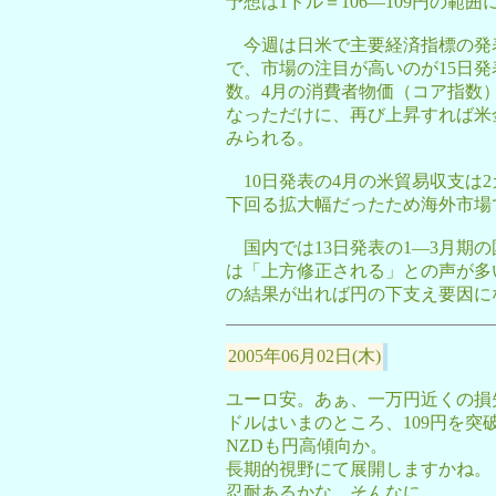
予想は1ドル＝106―109円の範
今週は日米で主要経済指標の発
で、市場の注目が高いのが15日
数。4月の消費者物価（コア指数
なっただけに、再び上昇すれば米
みられる。
10日発表の4月の米貿易収支は
下回る拡大幅だったため海外市場
国内では13日発表の1―3月期
は「上方修正される」との声が多
の結果が出れば円の下支え要因に
2005年06月02日(木)
ユーロ安。あぁ、一万円近くの損
ドルはいまのところ、109円を突
NZDも円高傾向か。
長期的視野にて展開しますかね。
忍耐あるかな、そんなに。