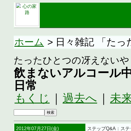
ホーム
> 日々雑記 「た
たったひとつの冴えないや
飲まないアルコール
日常
もくじ
｜
過去へ
｜
未
2012年07月27日(金)
ステップQ&A：ステ