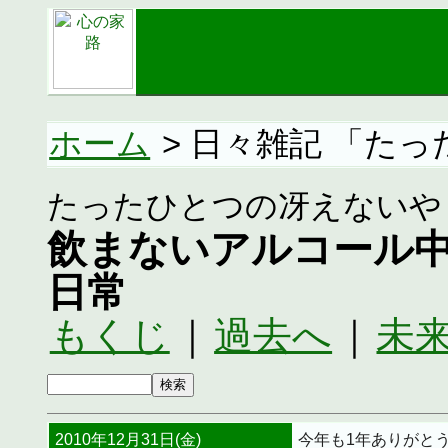
ホーム
> 日々雑記 「た
たったひとつの冴えないや
飲まないアルコール
日常
もくじ
｜
過去へ
｜
未
2010年12月31日(金)
今年も1年ありがと