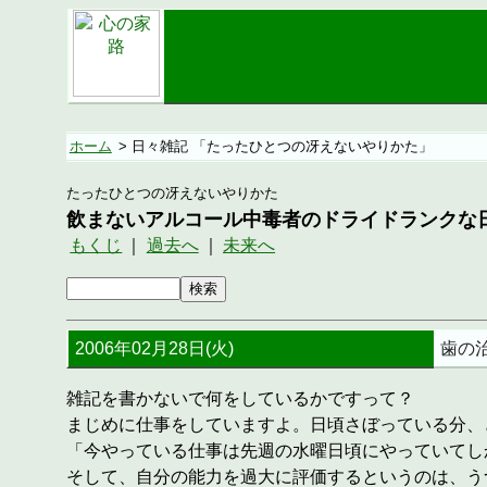
ホーム
> 日々雑記 「たったひとつの冴えないやりかた」
たったひとつの冴えないやりかた
飲まないアルコール中毒者のドライドランクな
もくじ
｜
過去へ
｜
未来へ
2006年02月28日(火)
歯の
雑記を書かないで何をしているかですって？
まじめに仕事をしていますよ。日頃さぼっている分、
「今やっている仕事は先週の水曜日頃にやっていてし
そして、自分の能力を過大に評価するというのは、う