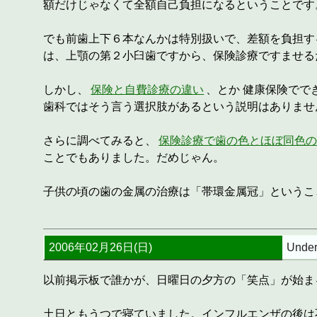
額だけじゃなくて全額自己負担になるということです
でも前歯上下６本なんかは特別扱いで、差額を負担す
は、上顎の第２小臼歯ですから、保険診療ですませる
しかし、
保険と自費診療の違い
、とか
健康保険でで
歯科ではそう言う選択肢があるという説明はありませ
さらに調べてみると、
保険診療で歯の色とほぼ同色
ことでもありました。だめじゃん。
子供の頃の歯の金属の治療は「帯環金属冠」というこ
2006年02月26日(日)
Under
以前掲示板で誰かが、日曜日の夕方の「笑点」が始ま
土日ともうつで寝ていました。インフルエンザの後は