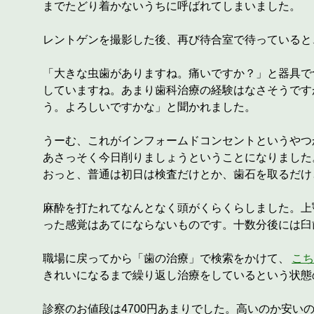
までたどり着かないうちに呼ばれてしまいました。
レントゲンを撮影した後、再び待合室で待っていると
「大きな虫歯がありますね。痛いですか？」と器具で
していますね。あまり歯科治療の経験はなさそうです
う。よろしいですかな」と聞かれました。
うーむ、これがインフォームドコンセントというやつ
あさっそく今日削りましょうということになりました
おっと、普通は初日は検査だけとか、歯石を取るだけ
麻酔を打たれてなんとなく頭がくらくらしました。上
った感覚はあてにならないものです。十数分後には臼
職場に戻ってから「歯の治療」で検索をかけて、
こ
きれいになるまで繰り返し治療をしているという状態
診察のお値段は4700円あまりでした。高いのか安