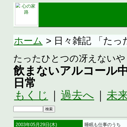
ホーム
> 日々雑記 「た
たったひとつの冴えないや
飲まないアルコール
日常
もくじ
｜
過去へ
｜
未
2003年05月29日(木)
睡眠も仕事のうち