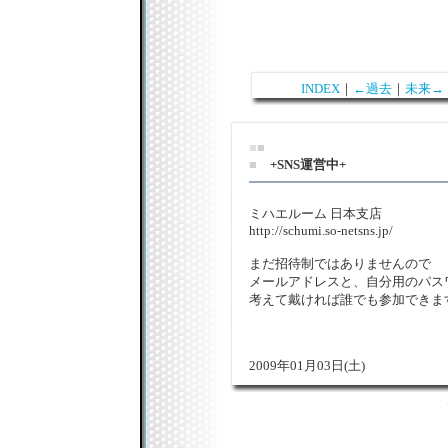
INDEX
｜
←過去
｜
未来→
■
■
■
+SNS運営中+
ミハエルーム 日本支店
http://schumi.so-netsns.jp/
まだ招待制ではありませんので
メールアドレスと、自分用のパス
考えて戴ければ誰でも参加できま
2009年01月03日(土)