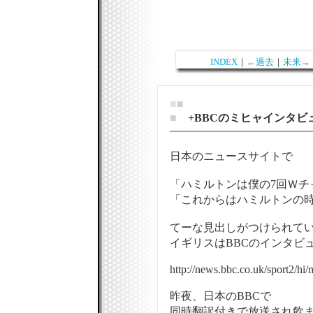
INDEX
｜
←過去
｜
未来→
■
■
■
+BBCのミヒャインタビ
日本のニュースサイトで
「ハミルトンは僕の7回Ｗチ
「これからはハミルトンの
てーな見出しがつけられて
イギリスはBBCのインタビューで
http://news.bbc.co.uk/sport2/hi
昨夜、日本のBBCで
同時翻訳付きで放送され飲まし