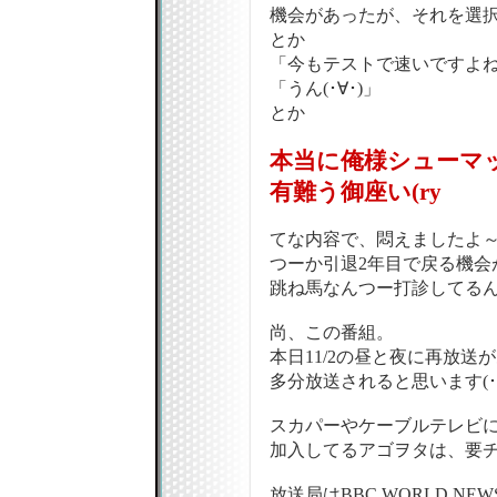
機会があったが、それを選
とか
「今もテストで速いですよ
「うん(･∀･)」
とか
本当に俺様シューマ
有難う御座い(ry
てな内容で、悶えましたよ～!!
つーか引退2年目で戻る機会
跳ね馬なんつー打診してるん
尚、この番組。
本日11/2の昼と夜に再放送
多分放送されると思います(･∀
スカパーやケーブルテレビ
加入してるアゴヲタは、要チェ
放送局はBBC WORLD NEW