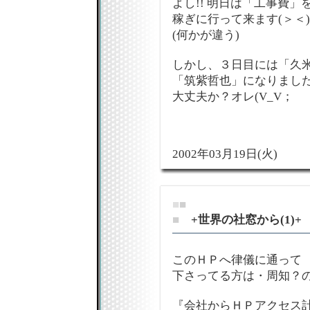
よし!! 明日は「工事費」
稼ぎに行って来ます(＞＜)
(何かが違う)
しかし、３日目には「久
「筑紫哲也」になりました
大丈夫か？オレ(V_V；
2002年03月19日(火)
■
■
■
+世界の社窓から(1)+
このＨＰへ律儀に通って
下さってる方は・周知？の
『会社からＨＰアクセス