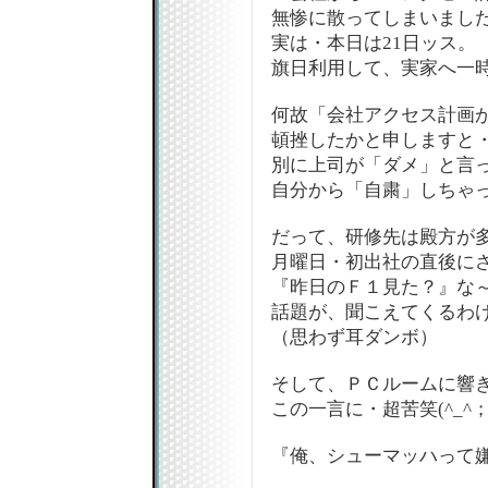
無惨に散ってしまいまし
実は・本日は21日ッス。
旗日利用して、実家へ一時
何故「会社アクセス計画
頓挫したかと申しますと
別に上司が「ダメ」と言
自分から「自粛」しちゃ
だって、研修先は殿方が
月曜日・初出社の直後に
『昨日のＦ１見た？』な
話題が、聞こえてくるわけだ
（思わず耳ダンボ）
そして、ＰＣルームに響
この一言に・超苦笑(^_^
『俺、シューマッハって