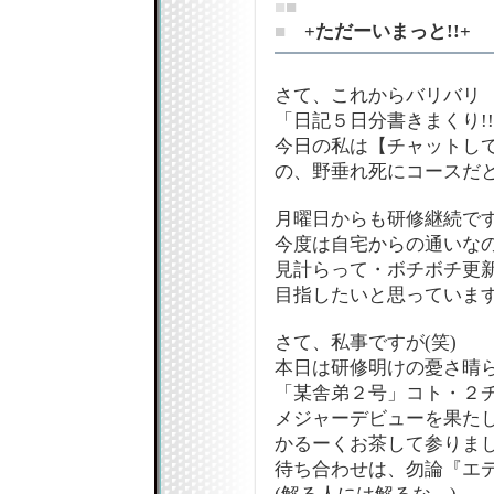
■
■
■
+ただーいまっと!!+
さて、これからバリバリ
「日記５日分書きまくり!
今日の私は【チャットし
の、野垂れ死にコースだと
月曜日からも研修継続で
今度は自宅からの通いなの
見計らって・ボチボチ更
目指したいと思っていま
さて、私事ですが(笑)
本日は研修明けの憂さ晴
「某舎弟２号」コト・２
メジャーデビューを果た
かるーくお茶して参りま
待ち合わせは、勿論『エ