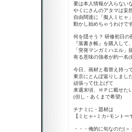
要は本人情報が入らない
やくにさんのアタマは妄想
自由闊達に「擬人ミヒャ
動かし始めちゃうわけですね
何を隠そう？ 研修初日の
『落書き帳』を購入して
「突発マンガミハエル」
有る意味の強者が約一名(
今日、画材と着替え持っ
東京にとんぼ返りしまし
頑張って仕上げて
来週末頃、ＨＰに載せたい
(但し・あくまで希望)
チナミに・題材は
【ミヒャ+ミカ+モントー
・・・俺的に旬なのだ(＞＜