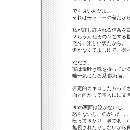
でも良いんだよ。
それはモットーの差だか
私が許し許される信条を
２ちゃんねるの存在する
充分に楽しい訳だから。
逝かなくてよし!! で、御座
だださ。
実は毒吐き魂を持ってい
唯一気になる系 戯れ言。
否定的カキコした方って
面と向かって本人にに文
PCの画面は泣かないし
怒らないし、強がったり
殴ってきたり、鼻であし
無視されたりしないから良