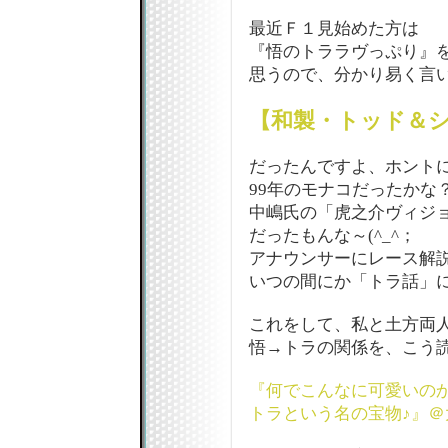
最近Ｆ１見始めた方は
『悟のトララヴっぷり』
思うので、分かり易く言
【和製・トッド＆
だったんですよ、ホントに
99年のモナコだったかな
中嶋氏の「虎之介ヴィジ
だったもんな～(^_^；
アナウンサーにレース解
いつの間にか「トラ話」に
これをして、私と土方両
悟→トラの関係を、こう読
『何でこんなに可愛いの
トラという名の宝物♪』＠