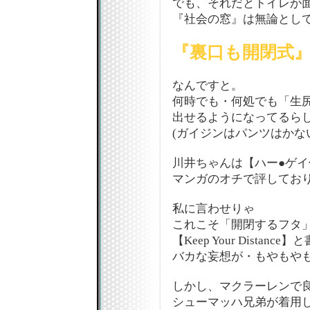
でも、それだとトイレが
『社会の窓』は無論とし
『裏口も開閉式
なんですと。
何時でも・何処でも「生
出せるようになってるらし
(ガイジンはパンツはかな
川井ちゃんは【ハー●ゲイ
マンガのオチで評してお
私に言わせりゃ
これこそ「開閉するフタ
【Keep Your Distance】
バカな妄想が・もやもや
しかし、マクラーレンで
シューマッハ兄弟が着用