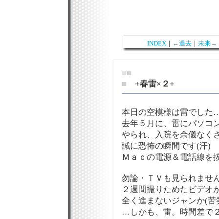
INDEX
｜
←過去
｜
未来→
■
■
■
+春雷×２+
本日の空模様は雷でした
去年５月に、雷にパソコ
やられ、入院を余儀なく
誠に恐怖の瞬間です(汗)
Ｍａｃの電源＆電話線を抜い
勿論・ＴＶも見られません(
２週間撮りためたビデオ
全く進まないジャンか(苦
…しかも、雷。時間差で