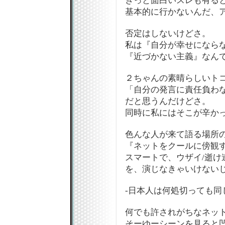
きっと面白いスレも有る
基本的に行かないんだ、ア
否定はしないけどさ。
私は『自分が幸せになら
『近づかない主義』なん
２ちゃんの素晴らしいト
「自分の発言に責任負わ
だと思うんだけどさ。
同時に私にはそこが辛か
色んな人が来て語る場所
『ネットをクールに傍観
スマートで、ウザイ/逝け
を、演じなきゃいけない
-日本人は何処切っても同
何でも許されがちなネッ
そーゆーシーンを見ると凹