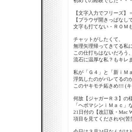
初めての経験でした・・
【文字入力でフリーズ】 
【ブラウザ開きっぱなし
文字も打てない・ＲＯＭも
チャットがしたくて、
無理矢理帰ってきてる私
この仕打ちはないだろう、
流石に温厚な私？もキレま
私が「Ｇ４」と「新ｉＭ
浮気したのがバレてるの
このヤキモチ妬きめ!!! (
何故【ジャガーＲ３】の
「ヘボマシンｉＭａｃ」
21日付の【改訂版・Mac Wo
項目を見てくだされや(苦
今日は３月24日なんだけ