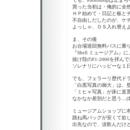
でも、Photoshopは止ま
買った当初は・俺的に全
ＨＰ始めて・日記と板と
不自由しだしたのが、ケチの
よっしゃ、ＯＳ入れ替えよ
ま、その後
お台場巡回無料バスに乗
『Shell ミュージアム』に、
抜け殻のF1-2000を拝ん
ソレナリにハッピーな１日
でも、フェラーリ歴代ド
「白黒写真の御大」は、
「ミヒャ写真」が床に直
なかなか差別だと思う…(
ミュージアムショップに
跳ね馬バッグが安くて欲
出先なので、涙飲んだけど