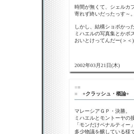
時間が無くて、シェルカ
寄れず終いだったっす～
しかし、結構ショボかった
ミハエルの写真集とかポ
おいとけってんだー(＞＜)
2002年03月21日(木)
■
■
■
+クラッシュ・概論+
マレーシアＧＰ・決勝。
ミハエルとモントーヤの
「モンだけペナルティー
多少物議を醸している様で