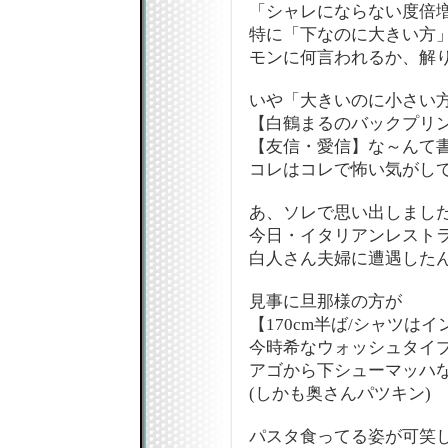
「シャレにならない度倍増
特に「下なのに大きい方
モンに何言われるか、解
いや「大きいのに小さい
【白鶴まるのバックプリ
【友信・愛信】な～んて書
コレはコレで怖い気がして
あ、ソレで思い出しました
今日・イタリアンレスト
白人さん夫婦に遭遇したん
見事に旦那様の方が
【170cm半ば/シャツはイ
今時希なウォッシュタイ
アゴから下シューマッハな
(しかも奥さんパツキン)
パスタ食ってる姿が可笑