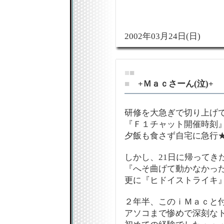
2002年03月24日(日)
■
■
■
+Ｍａｃさーん(泣)+
研修を大急ぎで切り上げ
『Ｆ１チャット開催時刻
夕飯も食さず自宅に急行
しかし、21日に帰ってき
『へそ曲げて動かなかっ
更に『ヒドイストライキ
２年半、このｉＭａｃと
アソコまで惨めで深刻な