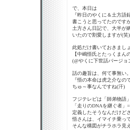
で、本日は
『昨日のやくに＆土方語
書こうと思ってたのです
土方さん日記で、大半が
いたので割愛しますが(笑)
此処だけ書いておきましょ
【中嶋悟氏とたっくまん
(@やくに下世話バージョン
話の趣旨は、何て事無い
『悟の本命は虎之介なの
ちゅ～事なんですね(汗)
フジテレビは「師弟物語
「走りのDNAを継ぐ者」
定義したそうなんだけど
悟さんは、イマイチ乗って
そんな構図がチラホラ見