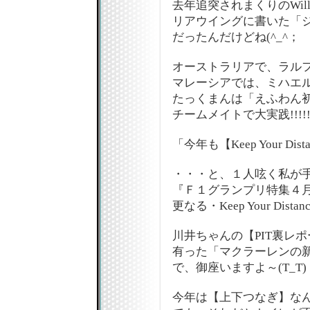
去年追突されまくりのWilli
リアウイングに書いた「
だったんだけどね(^_^；
オーストラリアで、ラル
マレーシアでは、ミハエ
たっくまんは「えふわん
チームメイトで大実践!!!!!
「今年も【Keep Your Di
・・・と、１人呟く私が
『Ｆ１グランプリ特集４
更なる・Keep Your Distan
川井ちゃんの【PIT裏レ
有った「マクラーレンの
で、御座いますよ～(T_T)
今年は【上下つなぎ】な