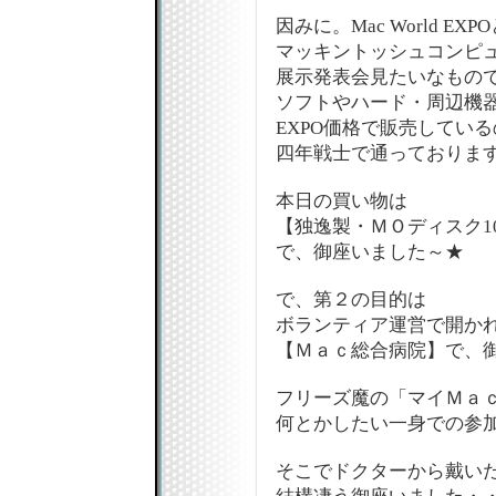
因みに。Mac World EXP
マッキントッシュコンピ
展示発表会見たいなもの
ソフトやハード・周辺機
EXPO価格で販売している
四年戦士で通っておりま
本日の買い物は
【独逸製・ＭＯディスク1
で、御座いました～★
で、第２の目的は
ボランティア運営で開か
【Ｍａｃ総合病院】で、
フリーズ魔の「マイＭａ
何とかしたい一身での参加
そこでドクターから戴い