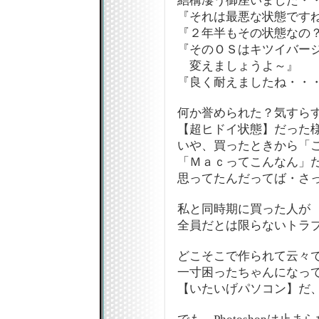
結構凄う御座いました・
『それは最悪な状態です
『２年半もその状態なの
『そのＯＳはキツイバー
変えましょうよ～』
『良く耐えましたね・・
何か誉められた？気すら
【超ヒドイ状態】だった
いや、買ったときから「
「Ｍａｃってこんなん」
思ってたんだってば・さ
私と同時期に買った人が
全員だとは限らないトラ
どこそこで作られて云々
一寸困ったちゃんになっ
【いたいげパソコン】だ