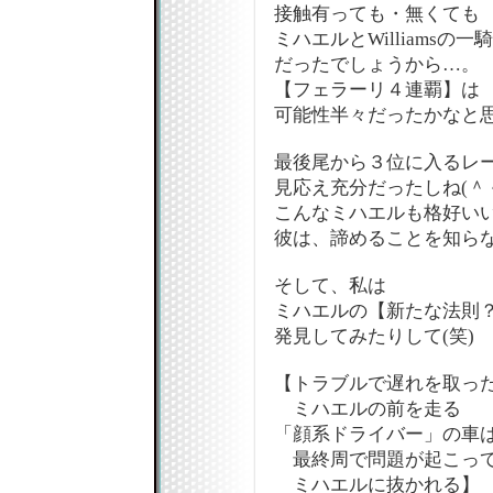
接触有っても・無くても
ミハエルとWilliamsの一
だったでしょうから…。
【フェラーリ４連覇】は
可能性半々だったかなと
最後尾から３位に入るレ
見応え充分だったしね(＾
こんなミハエルも格好いい
彼は、諦めることを知ら
そして、私は
ミハエルの【新たな法則
発見してみたりして(笑)
【トラブルで遅れを取っ
ミハエルの前を走る
「顔系ドライバー」の車
最終周で問題が起こっ
ミハエルに抜かれる】