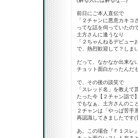
(解る人には解るな…)
前日にご本人直伝で
「２チャンに悪意カキコ
ってな話を伺っていたの
土方さんに逢うなり
「２ちゃんねるデビュー
で、熱烈歓迎して？しまい
だって、なかなか出来ない
チョット面白かったんだも
で、その後の談笑で
「スレッド名」を教えて
たった今【２チャン詣で
でもなぁ、土方さんのこ
２チャンは「やっぱ苦手
再認識してきましたです(
あ。この場合『Ｆ１スレ