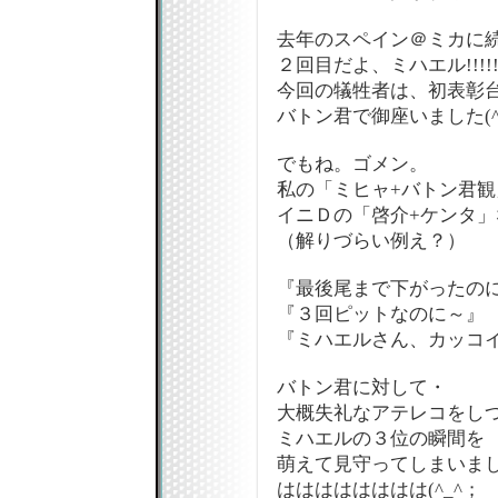
去年のスペイン＠ミカに
２回目だよ、ミハエル!!!!!!!
今回の犠牲者は、初表彰
バトン君で御座いました(^
でもね。ゴメン。
私の「ミヒャ+バトン君観
イニＤの「啓介+ケンタ」
（解りづらい例え？）
『最後尾まで下がったの
『３回ピットなのに～』
『ミハエルさん、カッコイ
バトン君に対して・
大概失礼なアテレコをし
ミハエルの３位の瞬間を
萌えて見守ってしまいま
はははははははは(^_^；