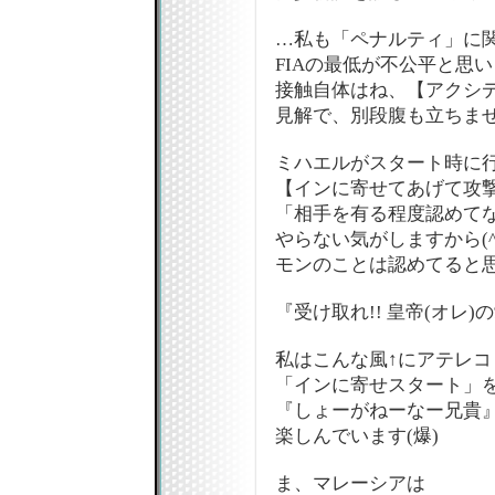
…私も「ペナルティ」に
FIAの最低が不公平と思
接触自体はね、【アクシ
見解で、別段腹も立ちませ
ミハエルがスタート時に
【インに寄せてあげて攻撃
「相手を有る程度認めて
やらない気がしますから(^
モンのことは認めてると
『受け取れ!! 皇帝(オレ)の愛
私はこんな風↑にアテレコ
「インに寄せスタート」
『しょーがねーなー兄貴
楽しんでいます(爆)
ま、マレーシアは