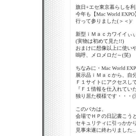
旗日+エセ東京暮らしを利用
今年も【Mac World EXP
行って参りました(＞＜)/
新型ｉＭａｃカワイイぃぃぃ
(実物は初めて見た!!)
おまけに想像以上に使い
嗚呼、メロメロだ～(笑)
ちなみに・Mac World E
展示品ｉＭａｃから、自
Ｆ１サイトにアクセスし
『Ｆ１情報を仕入れてい
独り居た模様です・・・(
このバカは、
会場でＨＰの日記書こう
セキュリティに引っかか
見事未遂に終わりました…