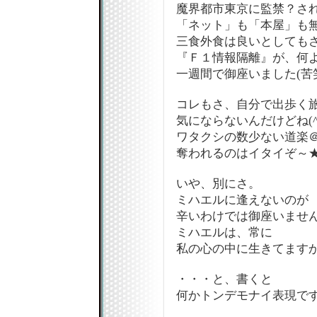
魔界都市東京に監禁？さ
「ネット」も「本屋」も
三食外食は良いとしても
『Ｆ１情報隔離』が、何
一週間で御座いました(苦
コレもさ、自分で出歩く
気にならないんだけどね(^
ワタクシの数少ない道楽
奪われるのはイタイぞ～
いや、別にさ。
ミハエルに逢えないのが
辛いわけでは御座いません
ミハエルは、常に
私の心の中に生きてますか
・・・と、書くと
何かトンデモナイ表現です