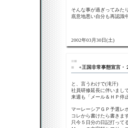
そんな事が過ぎってみたり
底意地悪い自分も再認識中
2002年03月30日(土)
■
■
■
+王国非常事態宣言・
と、言うわけで(滝汗)
社員研修延長に伴いまし
来週も「メール＆ＨＰ停
マーレーシアＧＰ予選レ
コレから書けたら書きます
只今５日分の日記打って