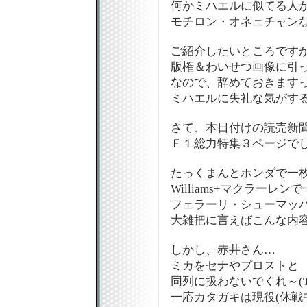
何かミハエルに似てる人
モチロン・オネェチャンな
ご紹介したいところです
版権＆わいせつ画像に引
なので、辞めておきます
ミハエルに失礼な気がする
さて、本日付けの読売新聞
Ｆ１総力特集３ページでし
たっくまんとホンダで一
Williams+マクラーレン
フェラーリ・シューマッハ
大雑把に言えばこんな内
しかし、赤井さん…
ミカをセナやプロストと
同列に扱わないでくれ～(T
一応カタガキは現役(休戦中