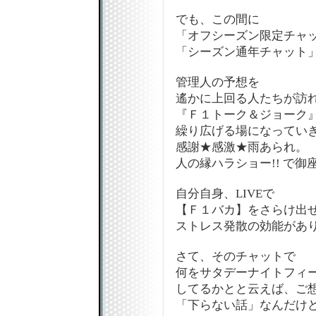
でも、この間に
「オフシーズン限定チャ
「シーズン通年チャット」
管理人の予想を
遙かに上回る人たちが訪
『Ｆ１トーク＆ジョーク
繰り広げる場になってい
感謝★感激★雨あられ。
人の縁ハラショー!! で御座
自分自身、LIVEで
【Ｆ１バカ】をさらけ出
ストレス発散の効能があり
さて、そのチャットで
何をサタデーナイトフィ
してるかとと云えば、ご
「下らない話」なんだけ