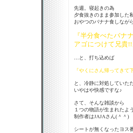
先週。寝起きの為
夕食抜きのまま参加した
おやつのバナナ食しなが
『半分食べたバナ
アゴにつけて兄貴!!
…と、打ち込めば
『やくにさん帰ってきて
と、冷静に対処していただ
いやはや快感ですな♪
さて、そんな雑談から
１つの物語が生まれたよう
制作者はJAJAさん(＾＾)
シートが無くなったヨス