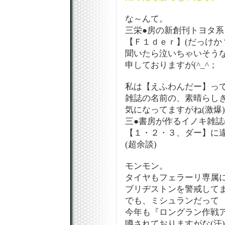
な～んて。
三栄●房の新創刊トヨタ系
【Ｆ１ｄｅｒ】(だっけか
聞いたら泣いちゃいそう
申しておりますが(^_^；
私は【えふわんだー】っ
雑誌の名前の、素晴らし
気になってますがね(激爆)
三●書房が作るイノキ雑誌
【１・２・３、ダー】に
(超余談)
モンモン。
タイヤもフェラーリ専属
ブリヂストンを警戒して
でも、ミシュランだって
今年も『ロングラン作戦
噂されておりますがな(汗)