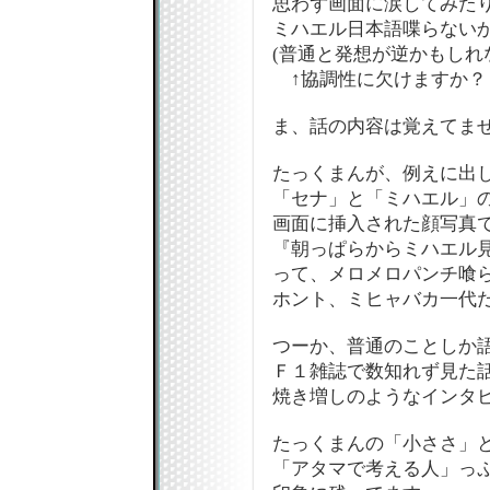
思わず画面に涙してみた
ミハエル日本語喋らないか
(普通と発想が逆かもしれ
↑協調性に欠けますか？
ま、話の内容は覚えてません
たっくまんが、例えに出
「セナ」と「ミハエル」
画面に挿入された顔写真
『朝っぱらからミハエル
って、メロメロパンチ喰
ホント、ミヒャバカ一代だ
つーか、普通のことしか
Ｆ１雑誌で数知れず見た
焼き増しのようなインタビ
たっくまんの「小ささ」
「アタマで考える人」っ