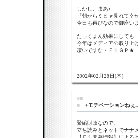
しかし、まあ♪
『朝からミヒャ見れて幸せ
今日も再びなので御座い
たっくまん効果にしても
今年はメディアの取り上
凄いですな・Ｆ１ＧＰ★
2002年02月28日(木)
■
■
■
+モチベーションねぇ
緊縮財政なので、
立ち読みとネットでナナ
【Ｆ１開幕情報】による