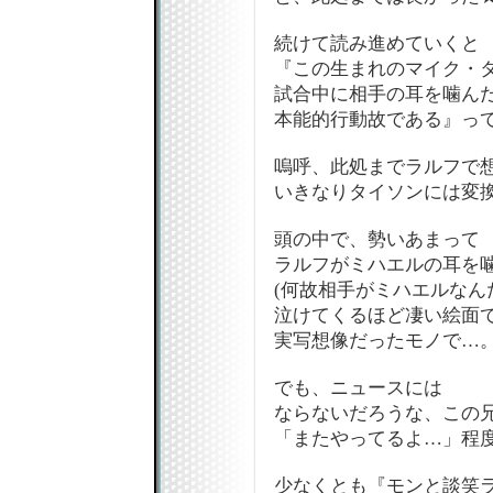
続けて読み進めていくと
『この生まれのマイク・
試合中に相手の耳を噛ん
本能的行動故である』ってな
嗚呼、此処までラルフで
いきなりタイソンには変換
頭の中で、勢いあまって
ラルフがミハエルの耳を噛
(何故相手がミハエルなん
泣けてくるほど凄い絵面です
実写想像だったモノで…
でも、ニュースには
ならないだろうな、この
「またやってるよ…」程度
少なくとも『モンと談笑