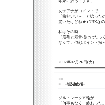
印象に残ってます。
女子アナがコメントで
「格好いい～」と唸った
驚いたけどね★ (NHKなのに
私はその時
『眉毛と頬骨描けばたっ
なんて。似顔ポイント探
2002年02月26日(火)
■
■
■
+塩湖総括+
ソルトレーク五輪が
「何事もなく」終わった