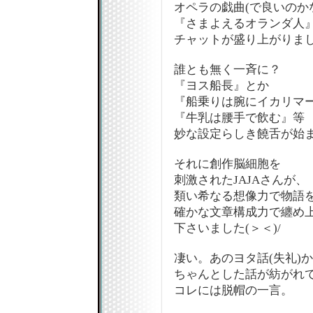
オペラの戯曲(で良いのか
『さまよえるオランダ人
チャットが盛り上がりま
誰とも無く一斉に？
『ヨス船長』とか
『船乗りは腕にイカリマ
『牛乳は腰手で飲む』等
妙な設定らしき饒舌が始
それに創作脳細胞を
刺激されたJAJAさんが、
類い希なる想像力で物語
確かな文章構成力で纏め
下さいました(＞＜)/
凄い。あのヨタ話(失礼)
ちゃんとした話が紡がれてい
コレには脱帽の一言。