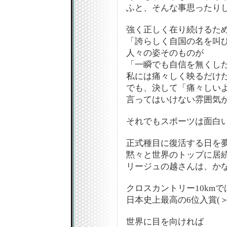
ふと、そんな事思ったり
強く正しく在り続けるた
「誇らしく自国の名を叫
人々の姿そのものが
「一瞬でも自信を無くし
私には痛々しく映るだけ
でも、決して「痛々しい
言ってはいけない雰囲気
それでもスポーツは面白い
正式種目に復活する日を
黙々と世界のトップに居
リージュの越さんは、かな
クロスカントリー10kmで
日本史上最高の6位入賞(＞
世界に目を向ければ