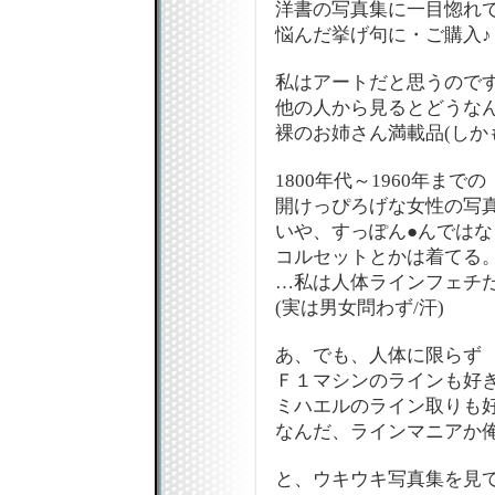
洋書の写真集に一目惚れです
悩んだ挙げ句に・ご購入♪
私はアートだと思うので
他の人から見るとどうなん
裸のお姉さん満載品(しか
1800年代～1960年までの
開けっぴろげな女性の写
いや、すっぽん●んではな
コルセットとかは着てる
…私は人体ラインフェチ
(実は男女問わず/汗)
あ、でも、人体に限らず
Ｆ１マシンのラインも好
ミハエルのライン取りも
なんだ、ラインマニアか俺!!!
と、ウキウキ写真集を見