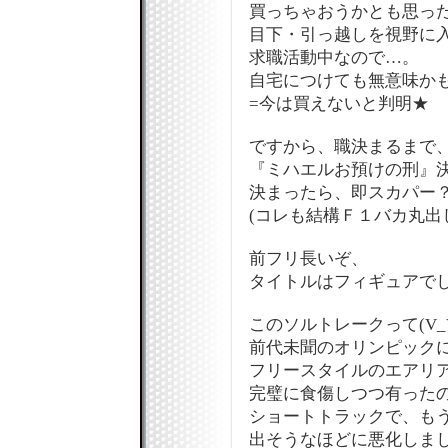
買っちゃおうかとも思ったけ
目下・引っ越しを視野に
求職活動中なので…。
自宅につけても無意味か
=今は買えないと判明★
ですから、職決まるまで
『ミハエルお預けの刑』
決まったら、即スカパー
(コレも結構Ｆ１バカ丸出し
前フリ長いぞ、
タイトルはフィギュアでし
このソルトレークって(V_
前代未聞のオリンピック
フリースタイルのエアリ
完璧に食傷しつつ有った
ショートトラックで、も
出そうなほどに悪化しま