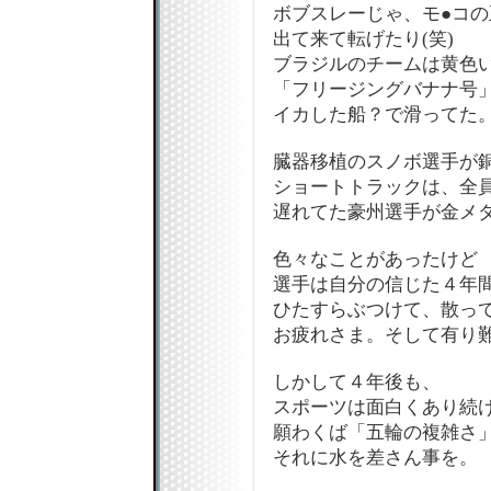
ボブスレーじゃ、モ●コの
出て来て転げたり(笑)
ブラジルのチームは黄色
「フリージングバナナ号
イカした船？で滑ってた
臓器移植のスノボ選手が銅
ショートトラックは、全
遅れてた豪州選手が金メ
色々なことがあったけど
選手は自分の信じた４年
ひたすらぶつけて、散っ
お疲れさま。そして有り
しかして４年後も、
スポーツは面白くあり続
願わくば「五輪の複雑さ
それに水を差さん事を。