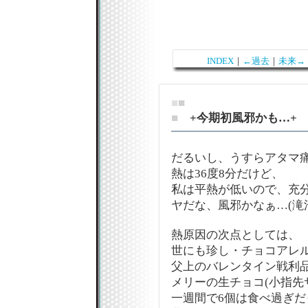
INDEX
｜
←過去
｜
未来→
■
■
■
+今期初風邪かも…+
だるいし、うすらアタマ
熱は36度8分だけど、
私は平熱が低いので、充
ヤだな、風邪かなぁ…(滝
熱原因の次点としては、
世にも珍し・チョコアレ
父上のバレンタイン戦利
メリーの生チョコ(小指先
一週間で6個は食べ過ぎだ