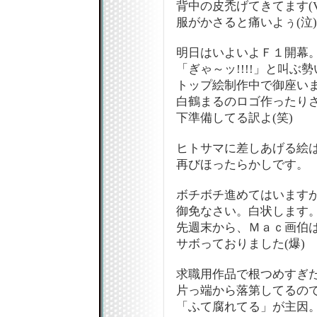
背中の皮禿げてきてます(V
服がかさると痛いよぅ(泣)
明日はいよいよＦ１開幕
「ぎゃ～ッ!!!!」と叫ぶ
トップ絵制作中で御座い
白鶴まるのロゴ作ったり
下準備してる訳よ(笑)
ヒトサマに差しあげる絵
再びほったらかしです。
ボチボチ進めてはいます
御免なさい。白状します
先週末から、Ｍａｃ画伯
サボっておりました(爆)
求職用作品で根つめすぎ
片っ端から落第してるの
「ふて腐れてる」が主因