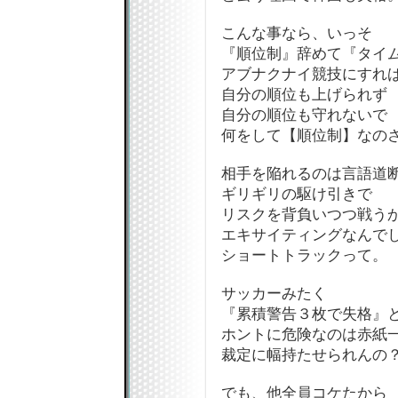
こんな事なら、いっそ
『順位制』辞めて『タイ
アブナクナイ競技にすれ
自分の順位も上げられず
自分の順位も守れないで
何をして【順位制】なのさ!
相手を陥れるのは言語道
ギリギリの駆け引きで
リスクを背負いつつ戦う
エキサイティングなんで
ショートトラックって。
サッカーみたく
『累積警告３枚で失格』
ホントに危険なのは赤紙
裁定に幅持たせられんの
でも、他全員コケたから