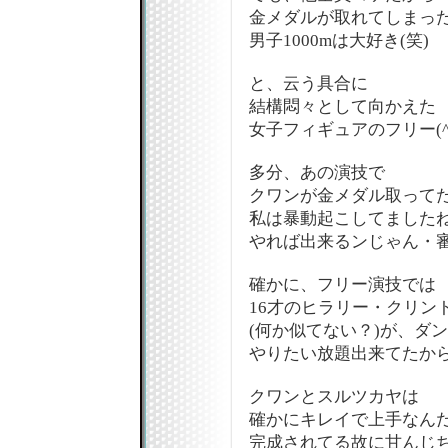
金メダルが取れてしまっ
男子1000mは大好き(笑)
と、云う具合に
結構悶々として向かえた
女子フィギュアのフリー(^
多分、あの演技で
クワンが金メダル取って
私は暴動起こしてましたね
やれば出来るンじゃん・審
確かに、フリー演技では
16才のヒラリー・クリン
(何か似てない？)が、ダ
やりたい放題出来てたからさ
クワンとスルツカヤは
確かにキレイで上手なん
完成されてる故に甘んじ