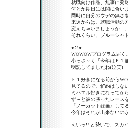
就職向け作品、無事に発送
何とか期日には間に合い
同時に自分のウデの無さ
来週からは、就職活動の
変えちゃいましょうか…
それくらい、ブルーシャト
●２●
WOWOWプログラム届く
小っさ～く『今年はＦ１
明記してましたね(泣笑)
Ｆ１好きになる前からWO
見てるので、解約はしな
ミハエル好きになってか
ず～と彼の勝ったレース
『ノーカット録画』してる
今年はそれが出来ないのか
えいっ!! と勢いで、スカ