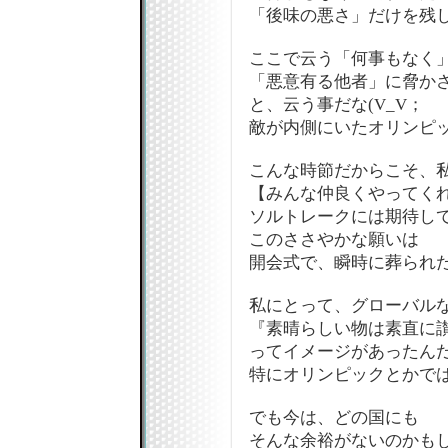
「後味の悪さ」だけを残
ここで云う「何事もなく
「悪意有る他者」に脅か
と、云う事だな(V_V；
敵が内側にいたオリンピ
こんな時節だからこそ、
【みんな仲良くやってく
ソルトレークには期待して
このささやかな願いは
開会式で、瞬時に葬られ
私にとって、グローバル
『素晴らしい物は素直に
ってイメージがあったん
特にオリンピックとかで
でも今は、どの国にも
そんな余裕がないのかも