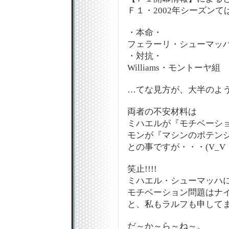
Ｆ１・2002年シーズンてば
・本命・
フェラーリ・シューマッ
・対抗・
Williams・モントーヤ組
…てな見方が、大半のよ
両者の不安材料は
ミハエルが『モチベーシ
モンが『マシンのポテン
との事ですが・・・(V_V
笑止!!!!
ミハエル・シューマッハ
モチベーション問題はナイっ
と、私もラルフも申してま
だ～か～ら～ね～。