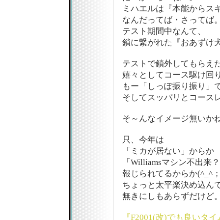
ミハエルは『本能からス
なんだってば・さってば
テスト期間中なんて、
鎖に繋がれた『おあずけ
テストで鎖外してもらえ
嬉々としてコース駆け回
もー「しっぽ振り振り」で
そしてスッパリとコースレ
そ～んなイメージ無いか
只、今年は
「ミカが居ない」からか
「Williamsマシン不出来
報じられてるからか(^_^
ちょっと太平楽決め込ん
無きにしもあらずだけど
『F2001(改)でも良いタ