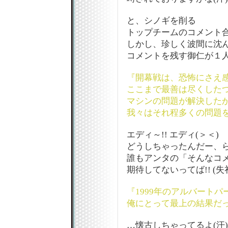
と、シノギを削る
トップチームのコメント
しかし、珍しく波間に沈
コメントを残す御仁が１
『開幕戦は、恐怖にさえ
ここまで最善は尽くした
マシンの問題が解決した
我々はそれ程多くの問題
エディ～!! エディ(＞＜)
どうしちゃったんだー、ら
誰もアンタの「そんなコ
期待してないってば!! (失
『1999年のアルバートパ
俺にとって最上の結果だ
…懐古しちゃってるよ(汗)