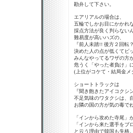
勘弁して下さい。
エアリアルの場合は、
五輪でしかお目にかかれ
採点方法が良く判らない
難易度が高いハズの、
『前人未踏!! 後方２回
決めた人の点が低くてビ
みんなやってるワザの方が
危うく「やった者負け」に
(上位がコケて・結局金メ
ショートトラックは
『聞き飽きたアイコクシ
不足気味のワタクシは、
お隣の国の方が気の毒で
「インから攻めた寺尾」
「インから来た選手をブ
と云う理由で韓国も失格