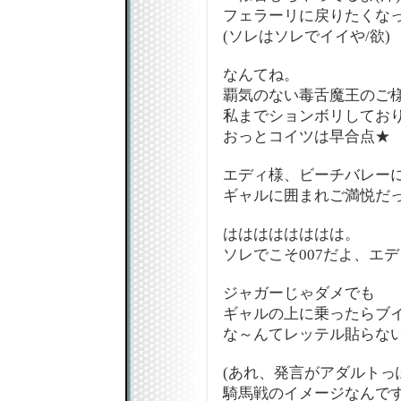
フェラーリに戻りたくな
(ソレはソレでイイや/欲)
なんてね。
覇気のない毒舌魔王のご
私までションボリしてお
おっとコイツは早合点★
エディ様、ビーチバレー
ギャルに囲まれご満悦だっ
はははははははは。
ソレでこそ007だよ、エディ!
ジャガーじゃダメでも
ギャルの上に乗ったらブ
な～んてレッテル貼らな
(あれ、発言がアダルトっ
騎馬戦のイメージなんです