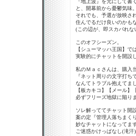
『地上波』を元にして書
と、開幕前から憂鬱気味
それでも、予選が放映さ
住んでるだけ良いのかも
(この辺が、即スカパれな
このオフシーズン。
【シューマッハ王国】で
実験的にチャットを開設
私のＭａｃさんは、購入
『ネット周りの文字打ち
なんてトラブル抱えてまし
【板カキコ】【メール】
必ずフリーズ地獄に陥り
ソレ解っててチャット開
案の定『管理人落ちまく
妙なチャットになってます(
ご迷惑かけっぱなし(滝汗)