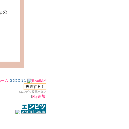
なの
＞
↑エンピツ投票ボタン
[
My追加
]