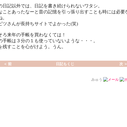
の日記以外では、日記を書き続けられないワタシ。
なことあったなーと昔の記憶を引っ張り出すことも時には必要
ね。
ピツさんが長持ちサイトでよかった(笑)
そろ来年の手帳を買わなくては！
の手帳は３分の１も使っていないような・・・。
を残すことを心がけよう。うん。
＜ 前
日記もくじ
次 
みゅう