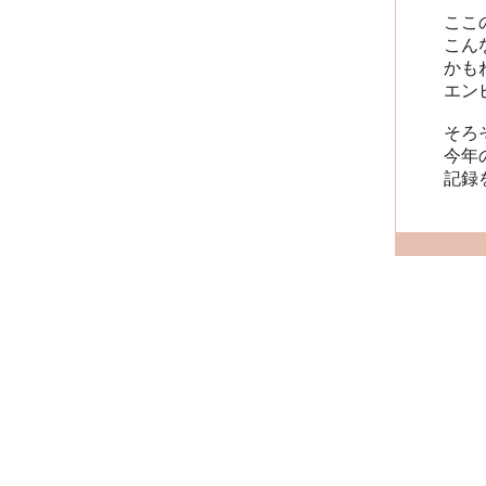
ここ
こん
かも
エン
そろ
今年
記録