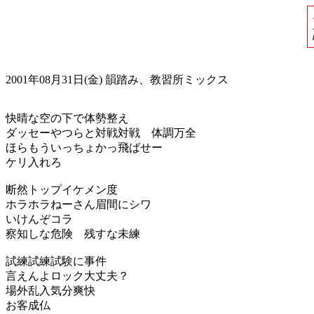
2001年08月31日(金)
韻踏み、教習所ミックス
快晴な空の下で体勢整え
ダッセーやつらと対戦対戦 体調万全
ほらもういっちょかっ飛ばせー
ケリ入れろ
断然トップイケメン度
ホラホラねーさん眉間にシワ
いけんぞコラ
察知しな危険 残すな未練
試練試練試験に事件
言えんよロック大丈夫？
場外乱入気分爽快
お客成仏