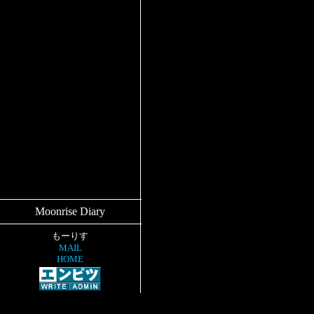
Moonrise Diary
もーりす
MAIL
HOME