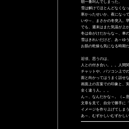
朝一番叫んでしまった。
雪は解けてほとんどなくな
寒かったせいか、夜になっ
いや～、まさかの冬突入。
でも、週末はまた気温が上
冬は命がけだからな～、車の運
雪はきれいだけど、あ～ゆ
お肌の乾燥も気になる時期
近頃、思うのは、
人との付き合い。。。人間
チャットや、パソコン上で
面と向かってはうまく話せ
画面上の言葉での印象と、
全く違う人。。。
ん～、なんだかな～。（←
文章を見て、自分で勝手に
イメージを作り上げてしま
あ～、むずかしいむずかし