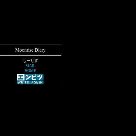
Moonrise Diary
もーりす
MAIL
HOME