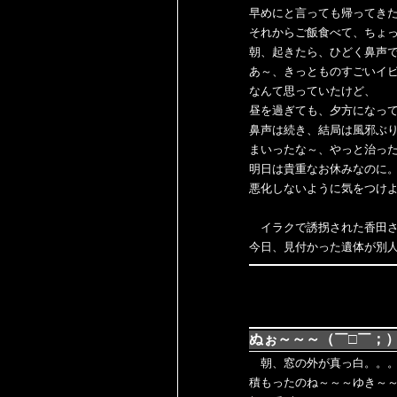
早めにと言っても帰ってき
それからご飯食べて、ちょ
朝、起きたら、ひどく鼻声
あ～、きっとものすごいイ
なんて思っていたけど、
昼を過ぎても、夕方になっ
鼻声は続き、結局は風邪ぶり返
まいったな～、やっと治っ
明日は貴重なお休みなのに
悪化しないように気をつけ
イラクで誘拐された香田
今日、見付かった遺体が別
ぬぉ～～～（￣□￣；
朝、窓の外が真っ白。。
積もったのね～～～ゆき～