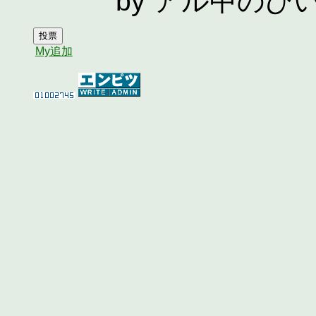
by アル中のひ
My追加