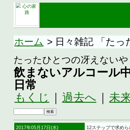
ホーム
> 日々雑記 「た
たったひとつの冴えないや
飲まないアルコール
日常
もくじ
｜
過去へ
｜
未
2017年05月17日(水)
12ステップで求め