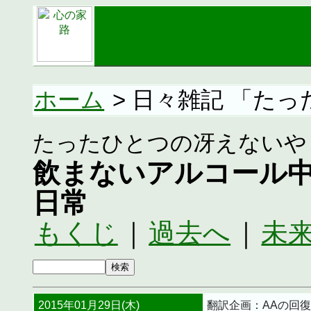
ホーム
> 日々雑記 「た
たったひとつの冴えないや
飲まないアルコール
日常
もくじ
｜
過去へ
｜
未
2015年01月29日(木)
翻訳企画：AAの回