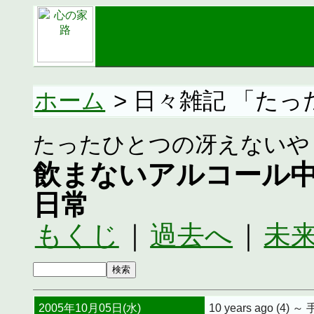
ホーム
> 日々雑記 「た
たったひとつの冴えないや
飲まないアルコール
日常
もくじ
｜
過去へ
｜
未
2005年10月05日(水)
10 years ago (