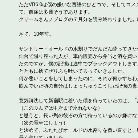
ただVB6.0は僕の嫌いな言語のひとつで、そして
て、前途は多難そうであります。
クリームさんノブログの７月分を読み終わりました。
さて、10年前。
サントリー・オールドの水割りでだんだん酔ってきた
仙台で隣り座った人が、車内販売から弁当と酒を買い
たのですが、僕の記憶は途中でブラックアウトします
とともに捨てぜりふを吐いて去っていきました。
何か悪いことをしてしまったのに、それが何かすらわ
飲んでいた頃の自分はしょっちゅうこうした記憶の喪
意気消沈して新宿駅に着いた僕を待っていたのは、「
（このぶんでは甲府まで座れないな）
と思うと、長い列の後ろの方で待っているのが嫌にな
（次の電車にしよう）
と決めて、ふたたびオールドの水割りを買い直すと、
長く伸びていました。