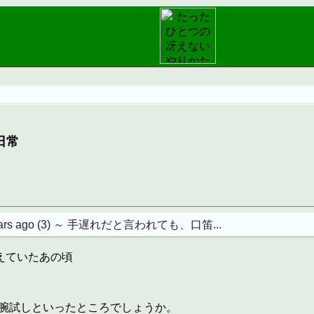
日常
ears ago (3) ～ 手遅れだと言われても、口笛...
で答えていたあの頃
腕試しといったところでしょうか。