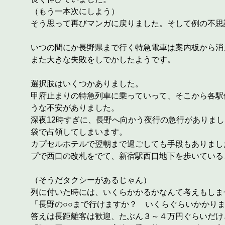
（もう一本次にしよう）
そう思って再びマンガに戻りました。そして例の不思
いつの間にか長野県まで行く特急電車は案内板から消
また大きな失敗をしでかしたようです。
選択肢はいくつかありました。
甲府止まりの特急列車に乗っていって、そこから各駅
うな不安がありました。
深夜12時すぎに、長野へ向かう夜行の急行がありま
袋で占領してしまいます。
カプセルホテルで翌朝まで過ごしても手段もありまし
プで西口の改札をでて、新宿駅西口地下を歩いている
（そうだタクシーがあるじゃん）
列に付いた時には、いくらかかるかなんて考えもしま
「長野の○○まで行けますか？ いくらぐらいかかり
答えは長距離客は歓迎、たぶん３～４万円ぐらいだけ