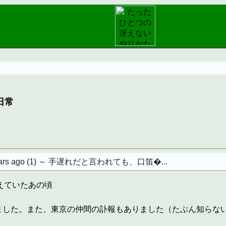
日常
ears ago (1) ～ 手遅れだと言われても、口笛�...
で答えていたあの頃
きました。また、東京の仲間の訃報もありました（たぶん知らな